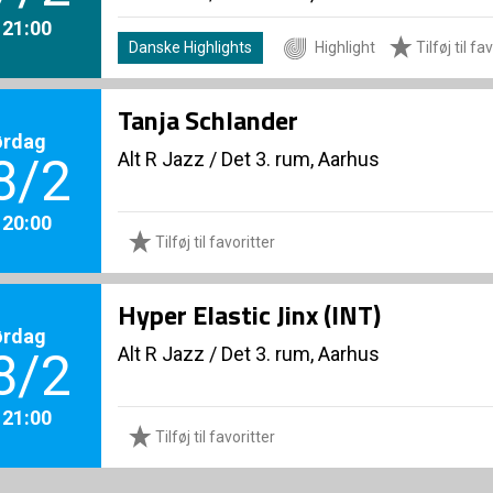
. 21:00
Danske Highlights
Highlight
Tilføj til fa
Tanja Schlander
ørdag
Alt R Jazz
/
Det 3. rum, Aarhus
8/2
. 20:00
Tilføj til favoritter
Hyper Elastic Jinx (INT)
ørdag
Alt R Jazz
/
Det 3. rum, Aarhus
8/2
. 21:00
Tilføj til favoritter