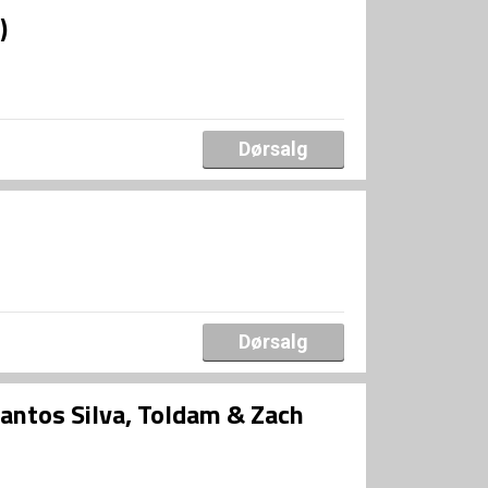
)
Dørsalg
Dørsalg
ntos Silva, Toldam & Zach