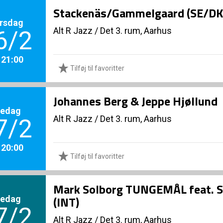
Stackenäs/Gammelgaard (SE/DK
rsdag
Alt R Jazz
/
Det 3. rum, Aarhus
6/2
. 21:00
Tilføj til favoritter
Johannes Berg & Jeppe Hjøllund
redag
Alt R Jazz
/
Det 3. rum, Aarhus
7/2
. 20:00
Tilføj til favoritter
Mark Solborg TUNGEMÅL feat. Sa
redag
(INT)
7/2
Alt R Jazz
/
Det 3. rum, Aarhus