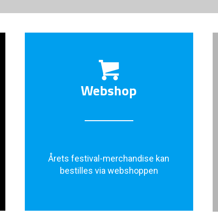
Webshop
Årets festival-merchandise kan
bestilles via webshoppen