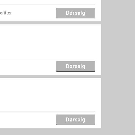
Dørsalg
voritter
Dørsalg
Dørsalg