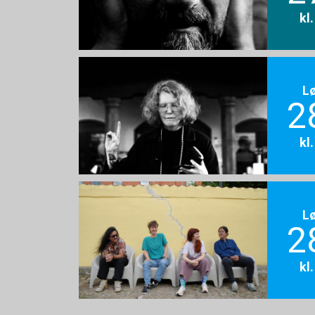
kl
L
2
kl
L
2
kl