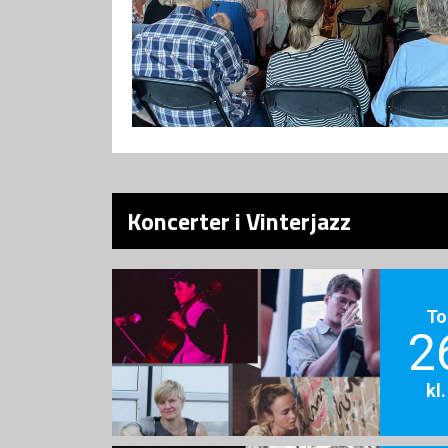
Koncerter i Vinterjazz
To
2
kl