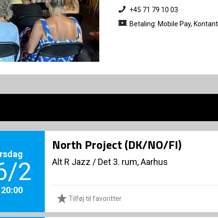
+45 71 79 10 03
Betaling: Mobile Pay, Kontant
North Project (DK/NO/FI)
rsdag
Alt R Jazz
/
Det 3. rum, Aarhus
6/2
. 20:00
Tilføj til favoritter