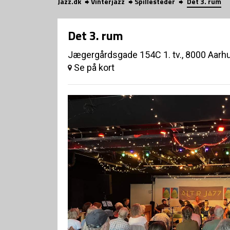
Jazz.dk
Vinterjazz
Spillesteder
Det 3. rum
Det 3. rum
Jægergårdsgade 154C 1. tv., 8000 Aarh
Se på kort