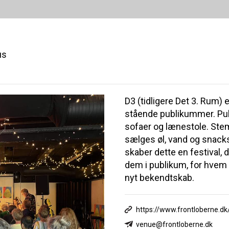
us
D3 (tidligere Det 3. Rum) 
stående publikummer. Publ
sofaer og lænestole. Stem
sælges øl, vand og snacks 
skaber dette en festival
dem i publikum, for hvem
nyt bekendtskab.
https://www.frontloberne.dk
venue@frontloberne.dk