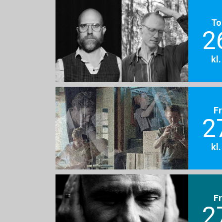
To
2
kl
F
2
kl
F
2