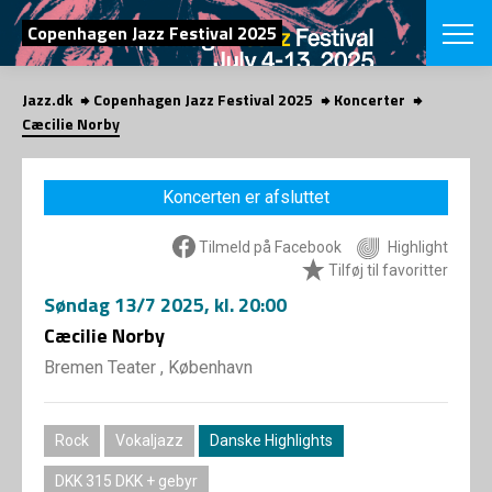
SØG
Copenhagen Jazz Festival 2025
Jazz.dk
Copenhagen Jazz Festival 2025
Koncerter
English
Cæcilie Norby
VÆLG FESTI
COPENHAGEN JAZ
Koncerten er afsluttet
PROGRAM
Koncertovers
VINTERJAZZ
Tilmeld på Facebook
Highlight
LOCATIONS
Temaer
Tilføj til favoritter
Venues & arr
App
Søndag
13/7 2025
, kl. 20:00
INFO
App
Cæcilie Norby
Presse/Bag
ORGANISAT
Bidragsyder
Bremen Teater , København
Om fonden
Om Copenhag
NYHEDSBRE
Om bestyrel
Om Vinterjaz
Rock
Vokaljazz
Danske Highlights
Kontakt
SHOP
Persondatapo
DKK 315 DKK + gebyr