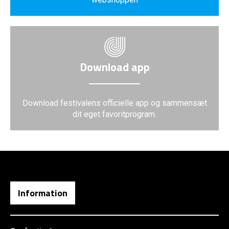
Download app
Download festivalens officielle app og sammensæt
dit eget favoritprogram.
Information