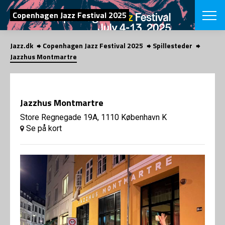
SØG
Copenhagen Jazz Festival 2025
Jazz.dk
Copenhagen Jazz Festival 2025
Spillesteder
English
Jazzhus Montmartre
VÆLG FESTI
COPENHAGEN JAZ
PROGRAM
Jazzhus Montmartre
Koncertovers
VINTERJAZZ
LOCATIONS
Store Regnegade 19A, 1110 København K
Temaer
Se på kort
Venues & arr
App
INFO
App
Presse/Bag
ORGANISAT
Bidragsyder
Om fonden
Om Copenhag
NYHEDSBRE
Om bestyrel
Om Vinterjaz
Kontakt
SHOP
Persondatapo