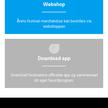
Webshop
Årets festival-merchandise kan bestilles via
webshoppen
Download app
Download festivalens officielle app og sammensæt
dit eget favoritprogram.