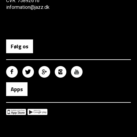
CVR: 75892616
information@jazz.dk
Følg os
Apps