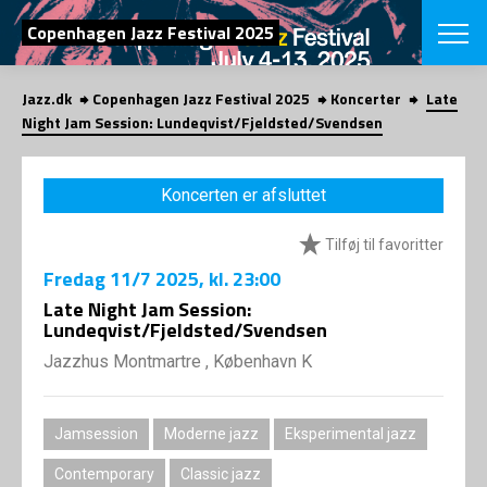
SØG
Copenhagen Jazz Festival 2025
Jazz.dk
Copenhagen Jazz Festival 2025
Koncerter
Late
English
Night Jam Session: Lundeqvist/Fjeldsted/Svendsen
VÆLG FESTI
COPENHAGEN JAZ
Koncerten er afsluttet
PROGRAM
Koncertovers
VINTERJAZZ
Tilføj til favoritter
LOCATIONS
Temaer
Fredag
11/7 2025
, kl. 23:00
Venues & arr
App
INFO
Late Night Jam Session:
App
Lundeqvist/Fjeldsted/Svendsen
Presse/Bag
ORGANISAT
Bidragsyder
Jazzhus Montmartre , København K
Om fonden
Om Copenhag
NYHEDSBRE
Om bestyrel
Om Vinterjaz
Jamsession
Moderne jazz
Eksperimental jazz
Kontakt
SHOP
Persondatapo
Contemporary
Classic jazz