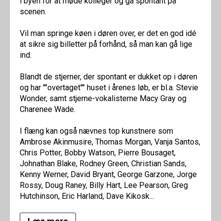
i byen for at møde kolleger og gå spontant på
scenen.
Vil man springe køen i døren over, er det en god idé
at sikre sig billetter på forhånd, så man kan gå lige
ind.
Blandt de stjerner, der spontant er dukket op i døren
og har ""overtaget"" huset i årenes løb, er bl.a. Stevie
Wonder, samt stjerne-vokalisterne Macy Gray og
Charenee Wade.
I flæng kan også nævnes top kunstnere som
Ambrose Akinmusire, Thomas Morgan, Vanja Santos,
Chris Potter, Bobby Watson, Pierre Bousaget,
Johnathan Blake, Rodney Green, Christian Sands,
Kenny Werner, David Bryant, George Garzone, Jorge
Rossy, Doug Raney, Billy Hart, Lee Pearson, Greg
Hutchinson, Eric Harland, Dave Kikosk...