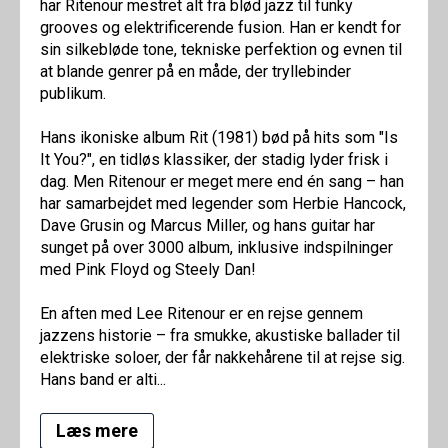
har Ritenour mestret alt fra blød jazz til funky
grooves og elektrificerende fusion. Han er kendt for
sin silkebløde tone, tekniske perfektion og evnen til
at blande genrer på en måde, der tryllebinder
publikum.
Hans ikoniske album Rit (1981) bød på hits som "Is
It You?", en tidløs klassiker, der stadig lyder frisk i
dag. Men Ritenour er meget mere end én sang – han
har samarbejdet med legender som Herbie Hancock,
Dave Grusin og Marcus Miller, og hans guitar har
sunget på over 3000 album, inklusive indspilninger
med Pink Floyd og Steely Dan!
En aften med Lee Ritenour er en rejse gennem
jazzens historie – fra smukke, akustiske ballader til
elektriske soloer, der får nakkehårene til at rejse sig.
Hans band er alti...
Læs mere