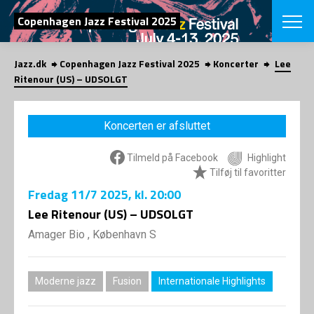
SØG
Copenhagen Jazz Festival 2025
Jazz.dk
Copenhagen Jazz Festival 2025
Koncerter
Lee
English
Ritenour (US) – UDSOLGT
VÆLG FESTI
COPENHAGEN JAZ
Koncerten er afsluttet
PROGRAM
Koncertovers
VINTERJAZZ
Tilmeld på Facebook
Highlight
LOCATIONS
Temaer
Tilføj til favoritter
Venues & arr
App
Fredag
11/7 2025
, kl. 20:00
INFO
App
Lee Ritenour (US) – UDSOLGT
Presse/Bag
ORGANISAT
Bidragsyder
Amager Bio , København S
Om fonden
Om Copenhag
NYHEDSBRE
Om bestyrel
Om Vinterjaz
Moderne jazz
Fusion
Internationale Highlights
Kontakt
SHOP
Persondatapo