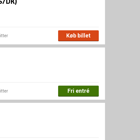
S/DK)
Køb billet
itter
Fri entré
itter