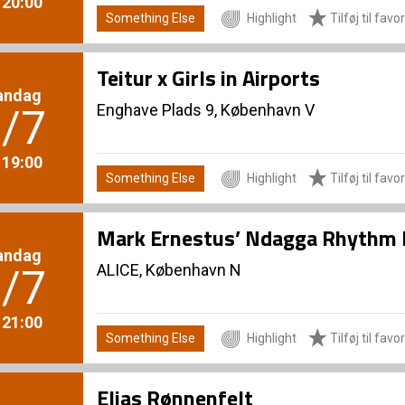
. 20:00
Something Else
Highlight
Tilføj til favor
Teitur x Girls in Airports
andag
Enghave Plads 9, København V
/7
. 19:00
Something Else
Highlight
Tilføj til favor
Mark Ernestus’ Ndagga Rhythm 
andag
ALICE, København N
/7
. 21:00
Something Else
Highlight
Tilføj til favor
Elias Rønnenfelt