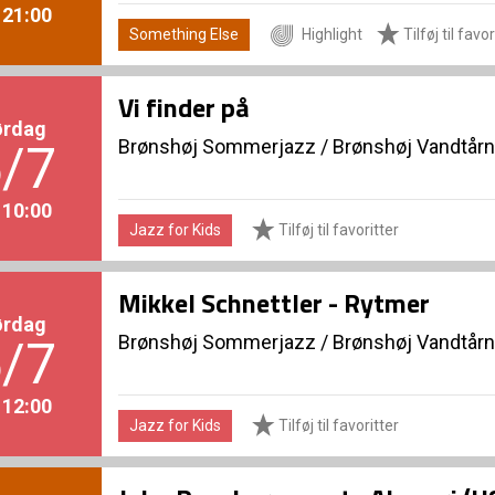
. 21:00
Something Else
Highlight
Tilføj til favor
Vi finder på
ørdag
Brønshøj Sommerjazz
/
Brønshøj Vandtårn
/7
. 10:00
Jazz for Kids
Tilføj til favoritter
Mikkel Schnettler - Rytmer
ørdag
Brønshøj Sommerjazz
/
Brønshøj Vandtårn
/7
. 12:00
Jazz for Kids
Tilføj til favoritter