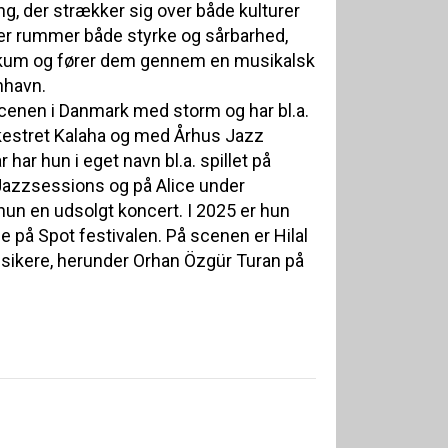
g, der strækker sig over både kulturer
er rummer både styrke og sårbarhed,
likum og fører dem gennem en musikalsk
enhavn.
scenen i Danmark med storm og har bl.a.
kestret Kalaha og med Århus Jazz
r har hun i eget navn bl.a. spillet på
 Jazzsessions og på Alice under
hun en udsolgt koncert. I 2025 er hun
le på Spot festivalen. På scenen er Hilal
usikere, herunder Orhan Özgür Turan på