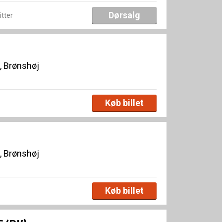
Dørsalg
itter
, Brønshøj
Køb billet
, Brønshøj
Køb billet