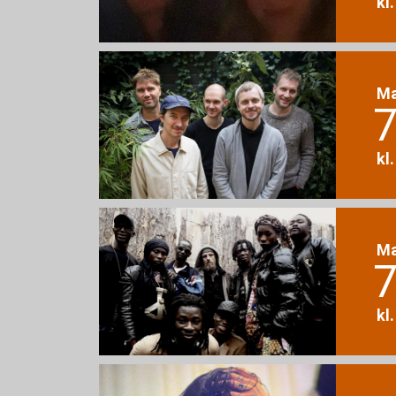
kl
M
7
kl
M
7
kl