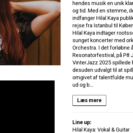
hendes musik en unik klan
og tid. Med en stemme, d
indfanger Hilal Kaya pub
rejse fra Istanbul til Køb
Hilal Kaya indtager roots
sunget koncerter med or
Orchestra. I det forløbne å
Resonatorfestival, på P8
VinterJazz 2025 spillede 
desuden udvalgt til at spil
omgivet af talentfulde m
ud og b...
Læs mere
Line up:
Hilal Kaya: Vokal & Guitar