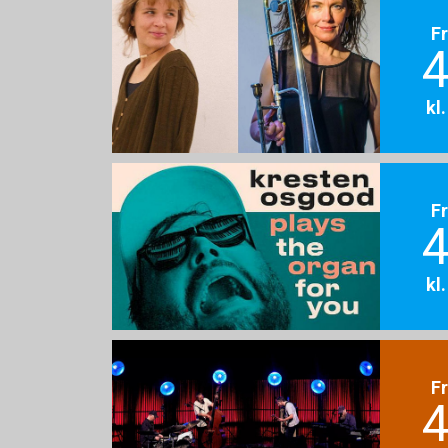
F
4
kl
F
4
kl
F
4