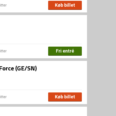
Køb billet
itter
Fri entré
itter
Force (GE/SN)
Køb billet
itter