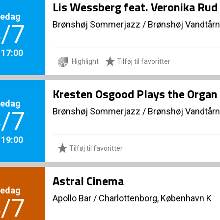
Lis Wessberg feat. Veronika Rud
redag
Brønshøj Sommerjazz
/
Brønshøj Vandtårn
/7
. 17:00
Highlight
Tilføj til favoritter
Kresten Osgood Plays the Organ 
redag
Brønshøj Sommerjazz
/
Brønshøj Vandtårn
/7
. 19:00
Tilføj til favoritter
Astral Cinema
redag
Apollo Bar / Charlottenborg, København K
/7