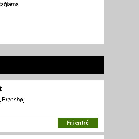
 Bağlama
t
, Brønshøj
Fri entré