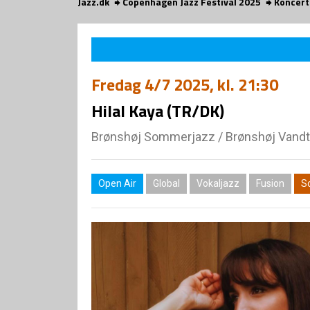
Jazz.dk
Copenhagen Jazz Festival 2025
Koncert
Fredag
4/7 2025
, kl. 21:30
Hilal Kaya (TR/DK)
Brønshøj Sommerjazz
/
Brønshøj Vandt
Open Air
Global
Vokaljazz
Fusion
S