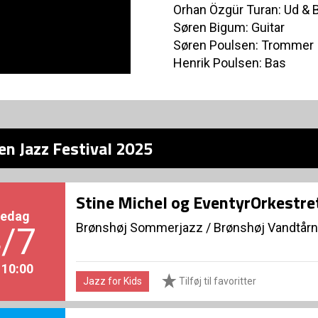
Orhan Özgür Turan: Ud &
Søren Bigum: Guitar
Søren Poulsen: Trommer
Henrik Poulsen: Bas
en Jazz Festival 2025
Stine Michel og EventyrOrkestre
redag
Brønshøj Sommerjazz
/
Brønshøj Vandtårn
/7
. 10:00
Jazz for Kids
Tilføj til favoritter