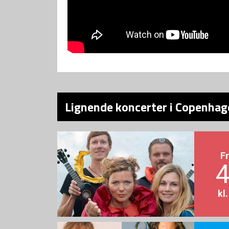
Lignende koncerter i Copenhag
F
4
kl