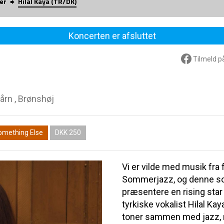
er
Hilal Kaya (TR/DK)
Koncerten er afsluttet
Tilmeld p
årn , Brønshøj
omething Else
DKK 250
Vi er vilde med musik fra 
Sommerjazz, og denne som
præsentere en rising star
tyrkiske vokalist Hilal Kay
toner sammen med jazz, ro