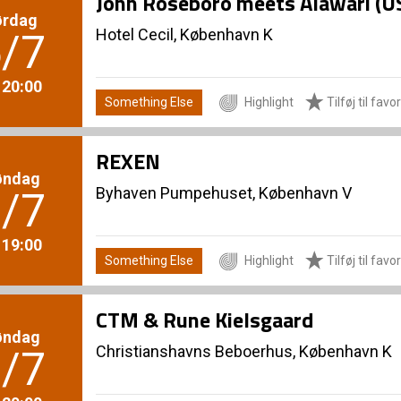
John Roseboro meets Alawari (U
ørdag
Hotel Cecil, København K
/7
. 20:00
Something Else
Highlight
Tilføj til favor
REXEN
øndag
Byhaven Pumpehuset, København V
/7
. 19:00
Something Else
Highlight
Tilføj til favor
CTM & Rune Kielsgaard
øndag
Christianshavns Beboerhus, København K
/7