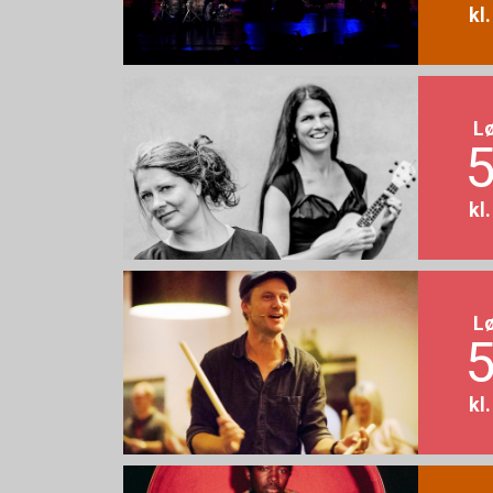
kl
L
5
kl
L
5
kl