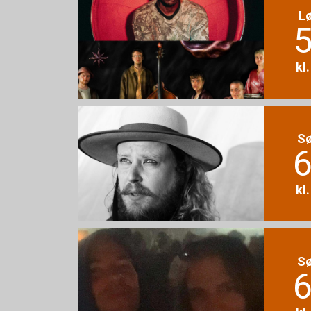
L
5
kl
S
6
kl
S
6