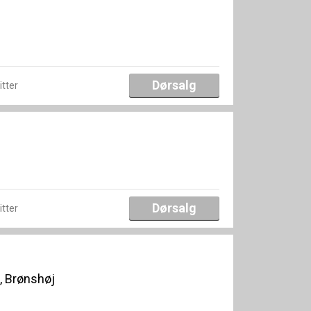
Dørsalg
itter
Dørsalg
itter
, Brønshøj