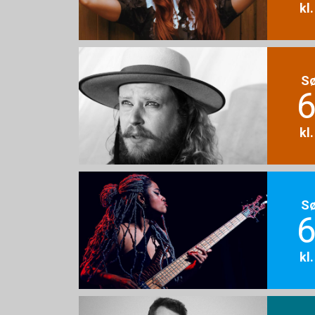
kl
S
6
kl
S
6
kl