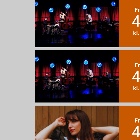
F
4
kl
F
4
kl
F
4