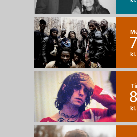
M
7
kl
Ti
8
kl