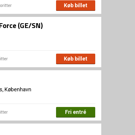
Køb billet
voritter
Force (GE/SN)
Køb billet
itter
s, København
Fri entré
itter