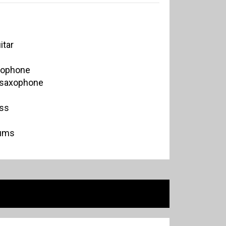
itar
axophone
o saxophone
ass
rums