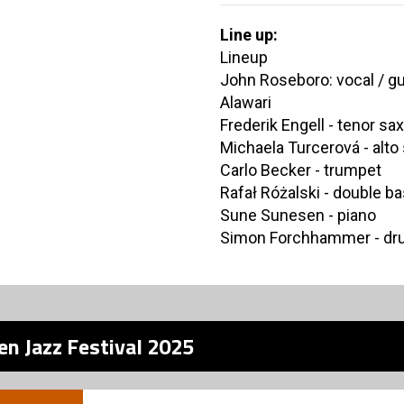
Line up:
Lineup
John Roseboro: vocal / gu
Alawari
Frederik Engell - tenor s
Michaela Turcerová - alt
Carlo Becker - trumpet
Rafał Różalski - double b
Sune Sunesen - piano
Simon Forchhammer - d
en Jazz Festival 2025