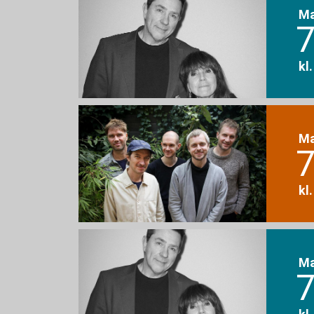
M
7
kl
M
7
kl
M
7
kl