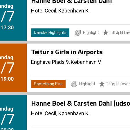
Hanne Boel & Carsten Dahl
andag
Hotel Cecil, København K
/7
. 17:30
Danske Highlights
Highlight
Tilføj til fa
Teitur x Girls in Airports
andag
Enghave Plads 9, København V
/7
. 19:00
Something Else
Highlight
Tilføj til favor
Hanne Boel & Carsten Dahl (udso
andag
Hotel Cecil, København K
/7
. 20:30