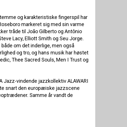
stemme og karakteristiske fingerspil har
Roseboro markeret sig med sin varme
er tråde til João Gilberto og Antônio
teve Lacy, Elliott Smith og Seu Jorge.
både om det inderlige, men også
lighed og tro, og hans musik har høstet
edic, Thee Sacred Souls, Men I Trust og
A Jazz-vindende jazzkollektiv ALAWARI
mte snart den europæiske jazzscene
veoptrædener. Samme år vandt de