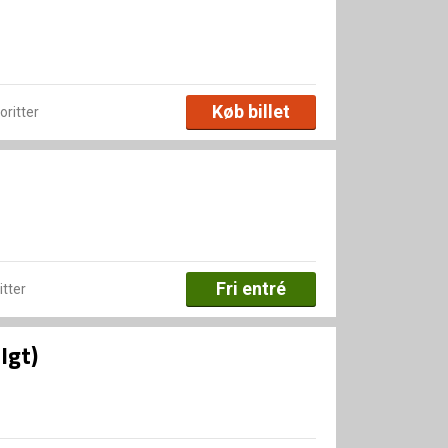
Køb billet
voritter
Fri entré
itter
lgt)