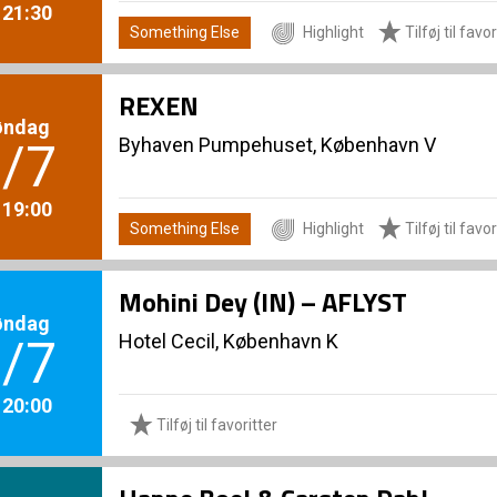
. 21:30
Something Else
Highlight
Tilføj til favor
REXEN
øndag
Byhaven Pumpehuset, København V
/7
. 19:00
Something Else
Highlight
Tilføj til favor
Mohini Dey (IN) – AFLYST
øndag
Hotel Cecil, København K
/7
. 20:00
Tilføj til favoritter