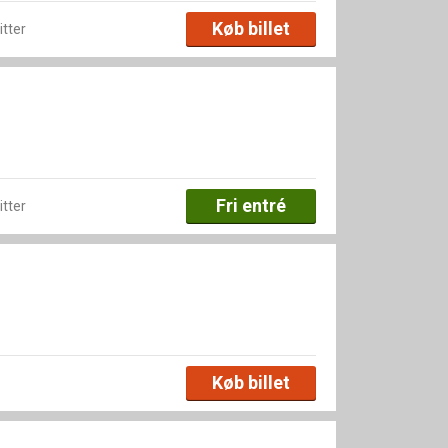
Køb billet
itter
Fri entré
itter
Køb billet