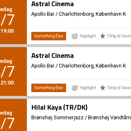
Astral Cinema
redag
Apollo Bar / Charlottenborg, København K
/7
. 19:00
Something Else
Highlight
Tilføj til favor
Astral Cinema
redag
Apollo Bar / Charlottenborg, København K
/7
. 21:00
Something Else
Highlight
Tilføj til favor
Hilal Kaya (TR/DK)
redag
Brønshøj Sommerjazz
/
Brønshøj Vandtårn
/7