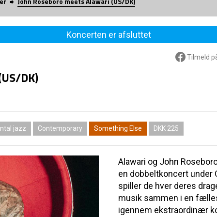
er
John Roseboro meets Alawari (US/DK)
Koncerten er afsluttet
Tilmeld p
(US/DK)
ntal jazz
Contemporary
Something Else
DKK 225
Alawari og John Roseboro
en dobbeltkoncert under 
spiller de hver deres dra
musik sammen i en fælles
igennem ekstraordinær k