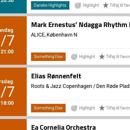
Danske Highlights
Highlight
Tilføj til fa
Mark Ernestus’ Ndagga Rhythm 
andag
ALICE, København N
/7
. 21:00
Something Else
Highlight
Tilføj til favor
Elias Rønnenfelt
rsdag
Roots & Jazz Copenhagen
/
Den Røde Plad
/7
. 18:00
Something Else
Highlight
Tilføj til favor
Ea Cornelia Orchestra