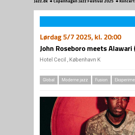
Jazz.dk
Copenhagen Jazz Festival 2025
Koncert
Lørdag
5/7 2025
, kl. 20:00
John Roseboro meets Alawari 
Hotel Cecil , København K
Global
Moderne jazz
Fusion
Eksperime