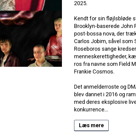
2025.
Kendt for sin fløjlsbløde 
Brooklyn-baserede John 
post-bossa nova, der trækk
Carlos Jobim, såvel som S
Roseboros sange kredser 
menneskerettigheder, kær
ros fra navne som Field M
Frankie Cosmos.
Det anmelderroste og DM
blev dannet i 2016 og ra
med deres eksplosive li
konkurrence...
Læs mere