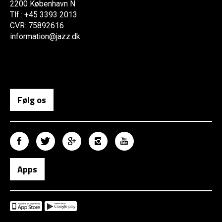
2200 København N
Tlf.: +45 3393 2013
CVR: 75892616
information@jazz.dk
Følg os
Apps