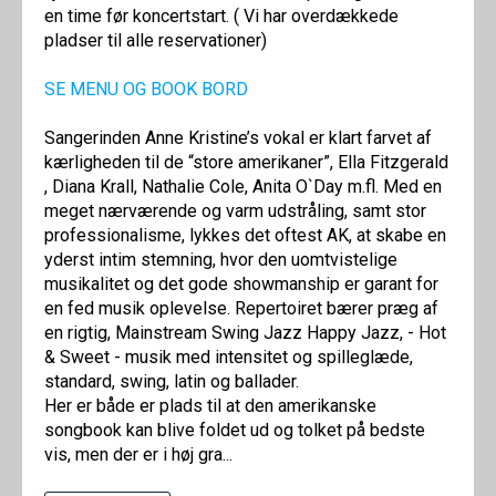
en time før koncertstart. ( Vi har overdækkede
pladser til alle reservationer)
SE MENU OG BOOK BORD
Sangerinden Anne Kristine’s vokal er klart farvet af
kærligheden til de “store amerikaner”, Ella Fitzgerald
, Diana Krall, Nathalie Cole, Anita O`Day m.fl. Med en
meget nærværende og varm udstråling, samt stor
professionalisme, lykkes det oftest AK, at skabe en
yderst intim stemning, hvor den uomtvistelige
musikalitet og det gode showmanship er garant for
en fed musik oplevelse. Repertoiret bærer præg af
en rigtig, Mainstream Swing Jazz Happy Jazz, - Hot
& Sweet - musik med intensitet og spilleglæde,
standard, swing, latin og ballader.
Her er både er plads til at den amerikanske
songbook kan blive foldet ud og tolket på bedste
vis, men der er i høj gra...