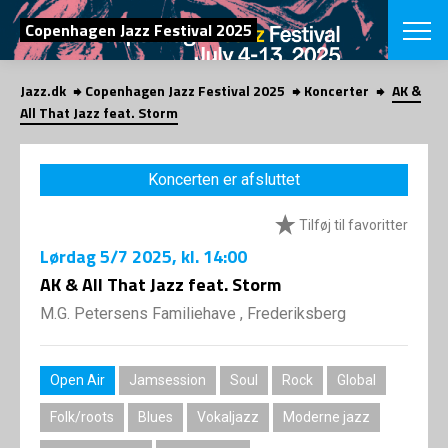
SØG
Copenhagen Jazz Festival 2025
Jazz.dk
Copenhagen Jazz Festival 2025
Koncerter
AK &
English
All That Jazz feat. Storm
VÆLG FESTI
COPENHAGEN JAZ
Koncerten er afsluttet
PROGRAM
Koncertovers
VINTERJAZZ
Tilføj til favoritter
LOCATIONS
Temaer
Lørdag
5/7 2025
, kl. 14:00
Venues & arr
App
INFO
AK & All That Jazz feat. Storm
App
Presse/Bag
M.G. Petersens Familiehave , Frederiksberg
ORGANISAT
Bidragsyder
Om fonden
Om Copenhag
NYHEDSBRE
Om bestyrel
Om Vinterjaz
Open Air
Jamsession
Soul
Rock
Global
Kontakt
SHOP
Folk/roots
Blues
Vokaljazz
Moderne jazz
Persondatapo