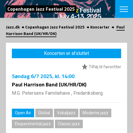
SØG
Copenhagen Jazz Festival 2025
Jazz.dk
Copenhagen Jazz Festival 2025
Koncerter
Paul
English
Harrison Band (UK/HR/DK)
VÆLG FESTI
COPENHAGEN JAZ
Koncerten er afsluttet
PROGRAM
Koncertovers
VINTERJAZZ
Tilføj til favoritter
LOCATIONS
Temaer
Søndag
6/7 2025
, kl. 14:00
Venues & arr
App
INFO
Paul Harrison Band (UK/HR/DK)
App
Presse/Bag
M.G. Petersens Familiehave , Frederiksberg
ORGANISAT
Bidragsyder
Om fonden
Om Copenhag
NYHEDSBRE
Om bestyrel
Om Vinterjaz
Open Air
Global
Vokaljazz
Moderne jazz
Kontakt
SHOP
Eksperimental jazz
Classic jazz
Persondatapo