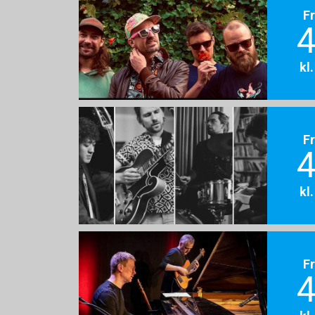
F
4
kl
F
4
kl
F
4