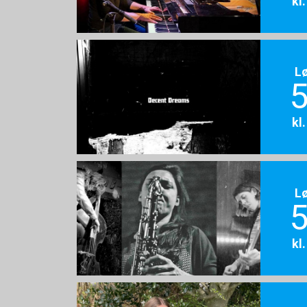
kl
L
5
kl
L
5
kl