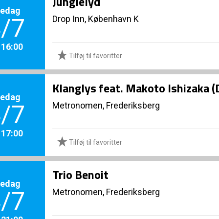
Junglelyd
redag
Drop Inn, København K
/7
. 16:00
Tilføj til favoritter
Klanglys feat. Makoto Ishizaka 
redag
Metronomen, Frederiksberg
/7
. 17:00
Tilføj til favoritter
Trio Benoit
redag
Metronomen, Frederiksberg
/7