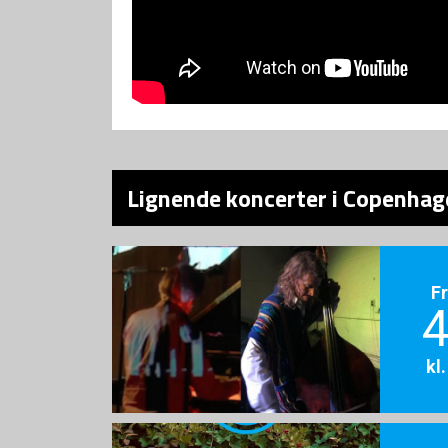
Lignende koncerter i Copenhag
F
4
kl