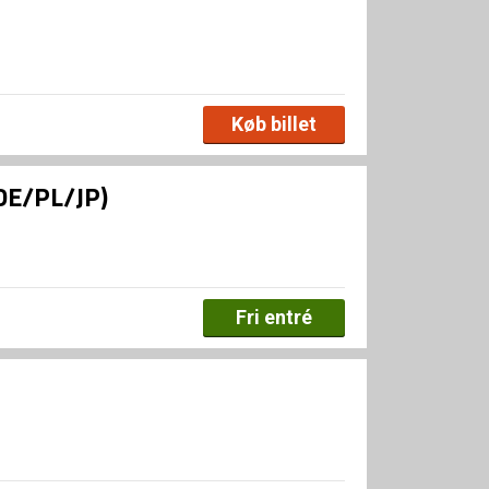
Køb billet
(DE/PL/JP)
Fri entré