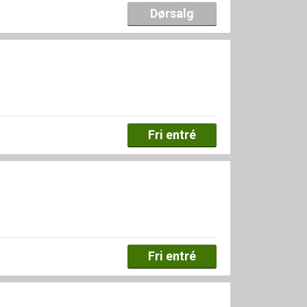
Dørsalg
Fri entré
Fri entré