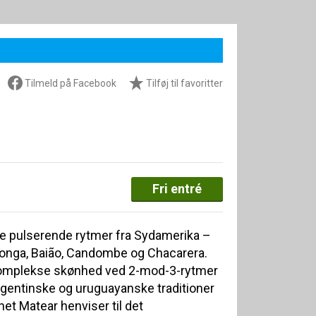
Tilmeld på Facebook
Tilføj til favoritter
Fri entré
l de pulserende rytmer fra Sydamerika –
ilonga, Baião, Candombe og Chacarera.
komplekse skønhed ved 2-mod-3-rytmer
argentinske og uruguayanske traditioner
net Matear henviser til det