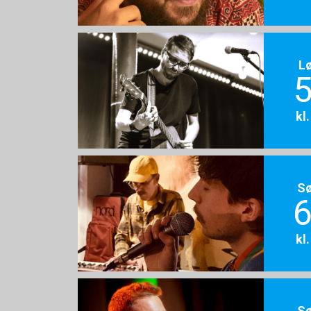
L
5
kl
S
6
kl
S