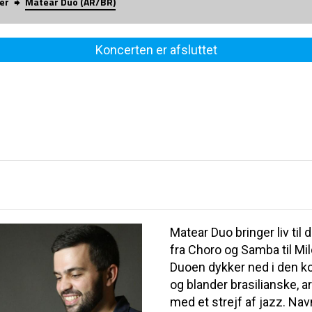
er
Matear Duo (AR/BR)
Koncerten er afsluttet
Matear Duo bringer liv ti
fra Choro og Samba til M
Duoen dykker ned i den 
og blander brasilianske, 
med et strejf af jazz. Nav