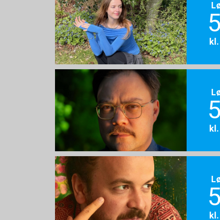
L
5
kl
L
5
kl
L
5
kl