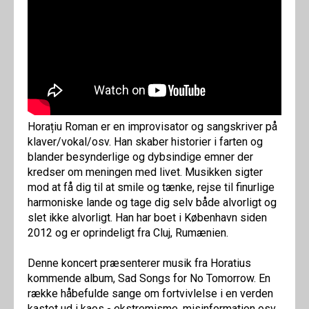
Horațiu Roman er en improvisator og sangskriver på
klaver/vokal/osv. Han skaber historier i farten og
blander besynderlige og dybsindige emner der
kredser om meningen med livet. Musikken sigter
mod at få dig til at smile og tænke, rejse til finurlige
harmoniske lande og tage dig selv både alvorligt og
slet ikke alvorligt. Han har boet i København siden
2012 og er oprindeligt fra Cluj, Rumænien.
Denne koncert præsenterer musik fra Horatius
kommende album, Sad Songs for No Tomorrow. En
række håbefulde sange om fortvivlelse i en verden
kastet ud i kaos - ekstremisme, misinformation osv.