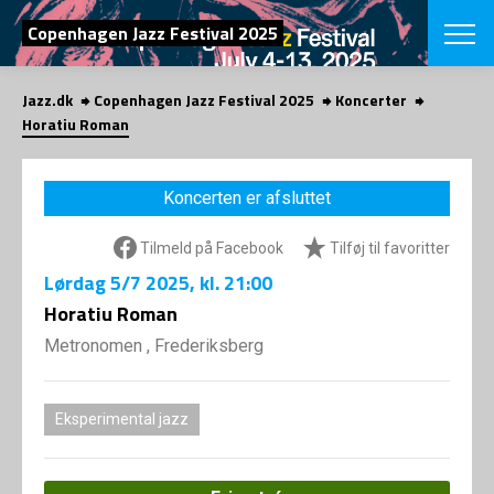
SØG
Copenhagen Jazz Festival 2025
Jazz.dk
Copenhagen Jazz Festival 2025
Koncerter
English
Horatiu Roman
VÆLG FESTI
COPENHAGEN JAZ
Koncerten er afsluttet
PROGRAM
Koncertovers
VINTERJAZZ
Tilmeld på Facebook
Tilføj til favoritter
LOCATIONS
Temaer
Lørdag
5/7 2025
, kl. 21:00
Venues & arr
App
INFO
Horatiu Roman
App
Presse/Bag
Metronomen , Frederiksberg
ORGANISAT
Bidragsyder
Om fonden
Om Copenhag
NYHEDSBRE
Om bestyrel
Om Vinterjaz
Eksperimental jazz
Kontakt
SHOP
Persondatapo