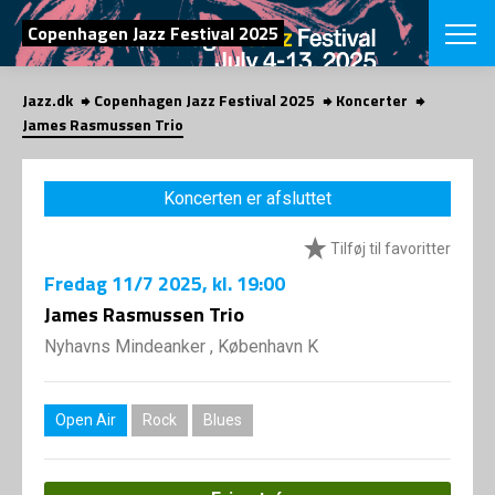
SØG
Copenhagen Jazz Festival 2025
Jazz.dk
Copenhagen Jazz Festival 2025
Koncerter
English
James Rasmussen Trio
VÆLG FESTI
COPENHAGEN JAZ
Koncerten er afsluttet
PROGRAM
Koncertovers
VINTERJAZZ
Tilføj til favoritter
LOCATIONS
Temaer
Fredag
11/7 2025
, kl. 19:00
Venues & arr
App
INFO
James Rasmussen Trio
App
Presse/Bag
Nyhavns Mindeanker , København K
ORGANISAT
Bidragsyder
Om fonden
Om Copenhag
NYHEDSBRE
Om bestyrel
Om Vinterjaz
Open Air
Rock
Blues
Kontakt
SHOP
Persondatapo