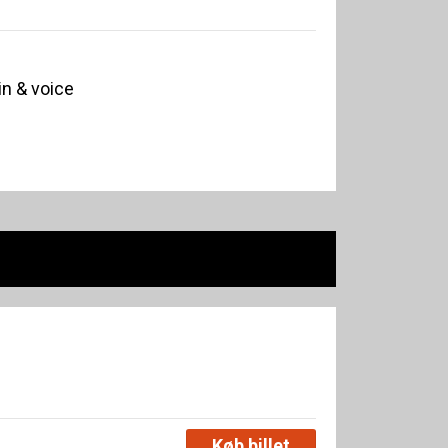
n & voice
Køb billet