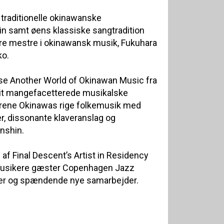
traditionelle okinawanske
n samt øens klassiske sangtradition
ore mestre i okinawansk musik, Fukuhara
ko.
e Another World of Okinawan Music fra
it mangefacetterede musikalske
orene Okinawas rige folkemusik med
er, dissonante klaveranslag og
nshin.
af Final Descent’s Artist in Residency
 musikere gæster Copenhagen Jazz
ter og spændende nye samarbejder.