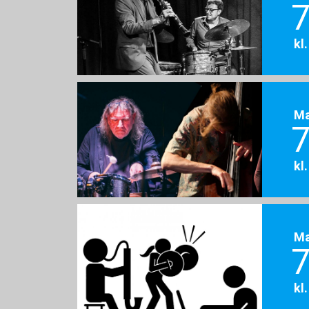
7
kl
M
7
kl
M
7
kl