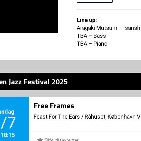
Line up:
Aragaki Mutsumi – sanshi
TBA – Bass
TBA – Piano
en Jazz Festival 2025
Free Frames
andag
Feast For The Ears
/
Råhuset, København V
/7
. 18:15
Tilføj til favoritter