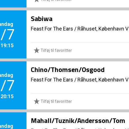
Sabiwa
andag
Feast For The Ears
/
Råhuset, København V
/7
. 19:15
Tilføj til favoritter
Chino/Thomsen/Osgood
andag
Feast For The Ears
/
Råhuset, København V
/7
. 20:15
Tilføj til favoritter
Mahall/Tuznik/Andersson/Tom
andag