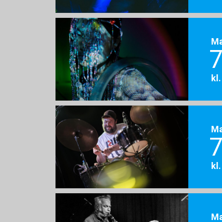
M
7
kl
M
7
kl
M