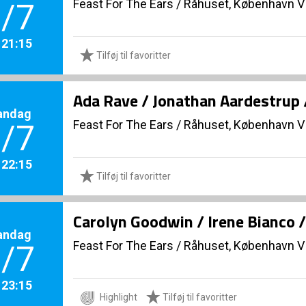
Feast For The Ears
/
Råhuset, København V
/7
. 21:15
Tilføj til favoritter
Ada Rave / Jonathan Aardestrup 
andag
Feast For The Ears
/
Råhuset, København V
/7
. 22:15
Tilføj til favoritter
Carolyn Goodwin / Irene Bianco 
andag
Feast For The Ears
/
Råhuset, København V
/7
. 23:15
Highlight
Tilføj til favoritter