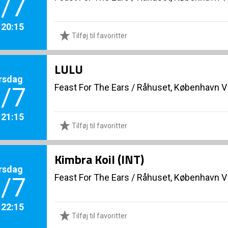
/7
. 20:15
Tilføj til favoritter
LULU
rsdag
Feast For The Ears
/
Råhuset, København V
/7
. 21:15
Tilføj til favoritter
Kimbra Koil (INT)
rsdag
Feast For The Ears
/
Råhuset, København V
/7
. 22:15
Tilføj til favoritter