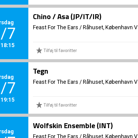
Chino / Asa (JP/IT/IR)
rsdag
Feast For The Ears
/
Råhuset, København V
/7
. 18:15
Tilføj til favoritter
Tegn
rsdag
Feast For The Ears
/
Råhuset, København V
/7
. 19:15
Tilføj til favoritter
Wolfskin Ensemble (INT)
rsdag
Feast For The Ears
/
Råhuset, København V