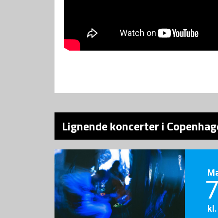
Lignende koncerter i Copenhag
M
7
kl