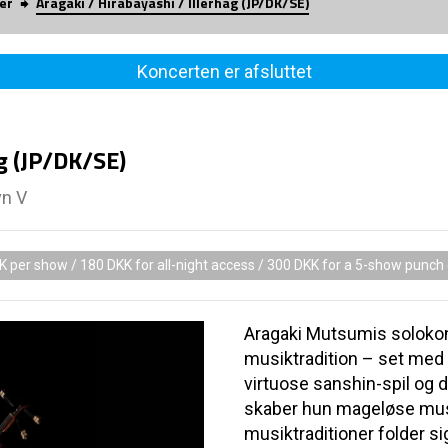
er
Aragaki / Hirabayashi / Illerhag (JP/DK/SE)
Koncerten er afsluttet
ag (JP/DK/SE)
vn V
 per show / 180 DKK for all-night access / 300 DKK for a 5-show punch
Aragaki Mutsumis solokonc
musiktradition – set me
virtuose sanshin-spil og 
skaber hun mageløse mus
musiktraditioner folder si