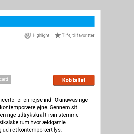
Highlight
Tilføj til favoritter
 card
Køb billet
erter er en rejse ind i Okinawas rige
d kontemporære øjne. Gennem sit
den rige udtrykskraft i sin stemme
ikalske rum hvor ældgamle
g ud i et kontemporært lys.