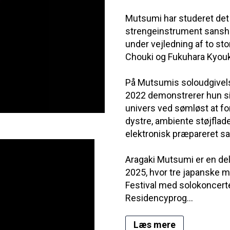
Mutsumi har studeret det 
strengeinstrument sanshi
under vejledning af to st
Chouki og Fukuhara Kyou
På Mutsumis soloudgivels
2022 demonstrerer hun s
univers ved sømløst at f
dystre, ambiente støjflad
elektronisk præpareret sa
Aragaki Mutsumi er en del 
2025, hvor tre japanske
Festival med solokoncer
Residencyprog...
Læs mere