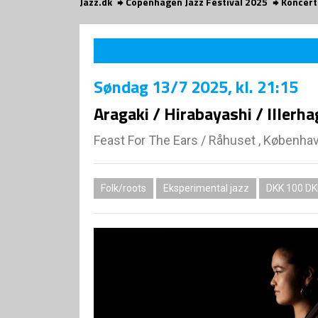
Jazz.dk
Copenhagen Jazz Festival 2025
Koncert
Søndag
13/7 2025
, kl. 21:15
Aragaki / Hirabayashi / Illerh
Feast For The Ears
/
Råhuset , Københa
Folk/roots
Eksperimental jazz
DKK 100 DKK