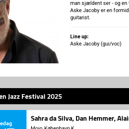
man sjældent ser - og en
Aske Jacoby er en formida
guitarist.
Line up:
Aske Jacoby (gui/voc)
en Jazz Festival 2025
Sahra da Silva, Dan Hemmer, Ala
redag
Mojo, København K