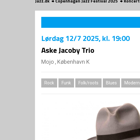
Jazz.dk
Copenhagen Jazz Festival 2025
Koncert
Lørdag
12/7 2025
, kl. 19:00
Aske Jacoby Trio
Mojo , København K
Rock
Funk
Folk/roots
Blues
Modern