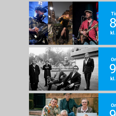
Ti
8
kl
O
9
kl
O
9