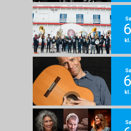
S
6
kl
S
6
kl
S