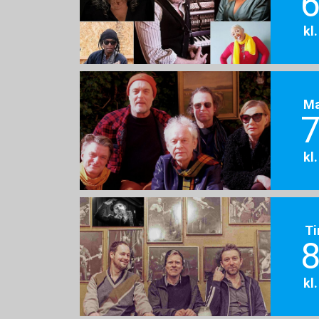
6
kl
M
7
kl
Ti
8
kl