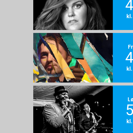
4
kl
F
4
kl
L
5
kl