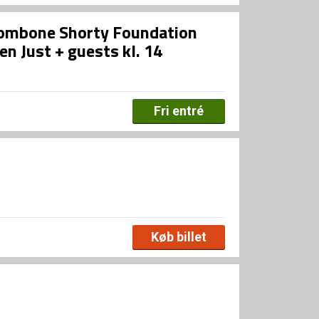
Trombone Shorty Foundation
n Just + guests kl. 14
Fri entré
Køb billet