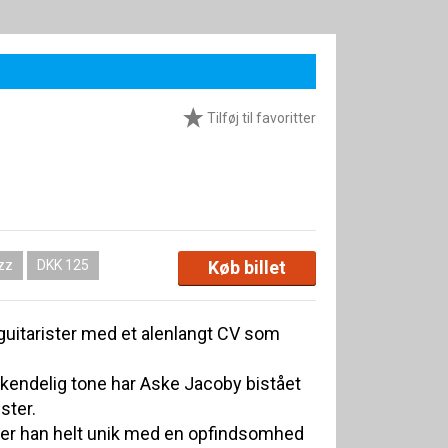
Tilføj til favoritter
azz
DKK 125
Køb billet
 guitarister med et alenlangt CV som
endelig tone har Aske Jacoby bistået
ster.
d er han helt unik med en opfindsomhed