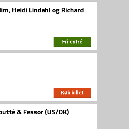
m, Heidi Lindahl og Richard
Fri entré
Køb billet
 Boutté & Fessor (US/DK)