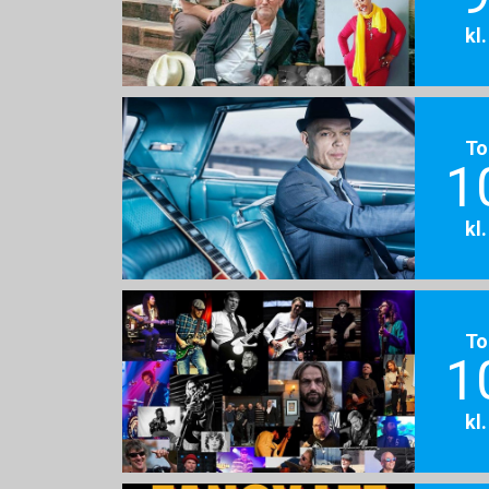
kl
To
1
kl
To
1
kl