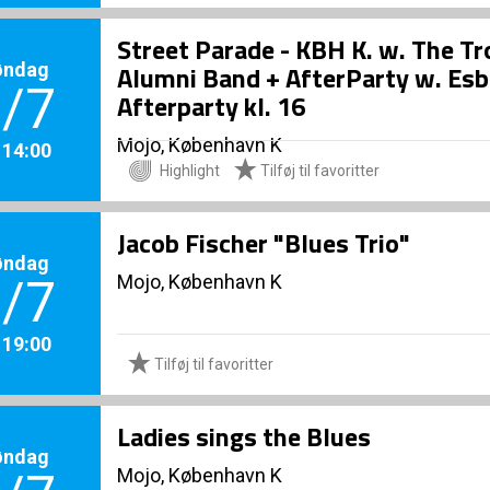
Street Parade - KBH K. w. The 
øndag
Alumni Band + AfterParty w. Esbe
/7
Afterparty kl. 16
Mojo, København K
. 14:00
Highlight
Tilføj til favoritter
Jacob Fischer "Blues Trio"
øndag
Mojo, København K
/7
. 19:00
Tilføj til favoritter
Ladies sings the Blues
øndag
Mojo, København K