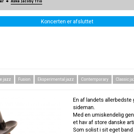
er
Aske Jacoby Trio
Koncerten er afsluttet
e jazz
Fusion
Eksperimental jazz
Contemporary
Classic j
En af landets allerbedste
sideman.
Med en umiskendelig genk
et hav af store danske arti
Som solist i sit eget ban