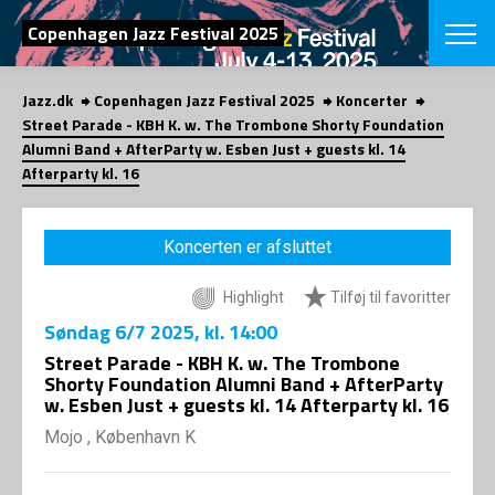
SØG
Copenhagen Jazz Festival 2025
Jazz.dk
Copenhagen Jazz Festival 2025
Koncerter
English
Street Parade - KBH K. w. The Trombone Shorty Foundation
Alumni Band + AfterParty w. Esben Just + guests kl. 14
VÆLG FESTI
Afterparty kl. 16
COPENHAGEN JAZ
PROGRAM
Koncertovers
VINTERJAZZ
Koncerten er afsluttet
LOCATIONS
Temaer
Venues & arr
App
Highlight
Tilføj til favoritter
INFO
App
Søndag
6/7 2025
, kl. 14:00
Presse/Bag
ORGANISAT
Street Parade - KBH K. w. The Trombone
Bidragsyder
Shorty Foundation Alumni Band + AfterParty
Om fonden
Om Copenhag
w. Esben Just + guests kl. 14 Afterparty kl. 16
NYHEDSBRE
Om bestyrel
Om Vinterjaz
Mojo , København K
Kontakt
SHOP
Persondatapo