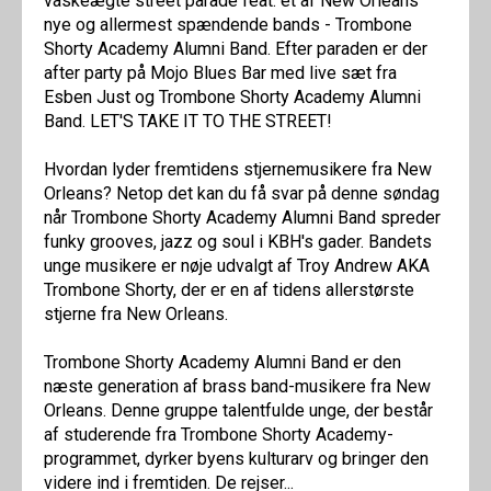
vaskeægte street parade feat. et af New Orleans'
nye og allermest spændende bands - Trombone
Shorty Academy Alumni Band. Efter paraden er der
after party på Mojo Blues Bar med live sæt fra
Esben Just og Trombone Shorty Academy Alumni
Band. LET'S TAKE IT TO THE STREET!
Hvordan lyder fremtidens stjernemusikere fra New
Orleans? Netop det kan du få svar på denne søndag
når Trombone Shorty Academy Alumni Band spreder
funky grooves, jazz og soul i KBH's gader. Bandets
unge musikere er nøje udvalgt af Troy Andrew AKA
Trombone Shorty, der er en af tidens allerstørste
stjerne fra New Orleans.
Trombone Shorty Academy Alumni Band er den
næste generation af brass band-musikere fra New
Orleans. Denne gruppe talentfulde unge, der består
af studerende fra Trombone Shorty Academy-
programmet, dyrker byens kulturarv og bringer den
videre ind i fremtiden. De rejser...