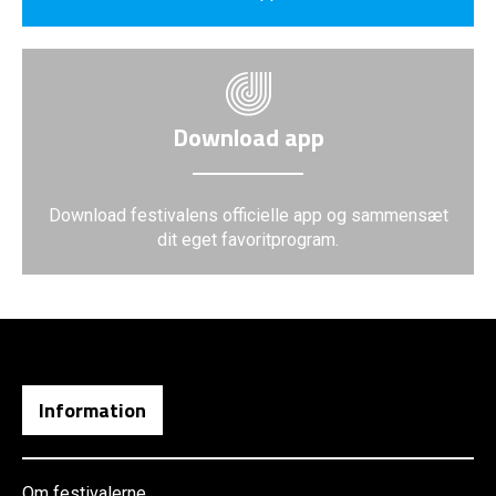
Download app
Download festivalens officielle app og sammensæt
dit eget favoritprogram.
Information
Om festivalerne