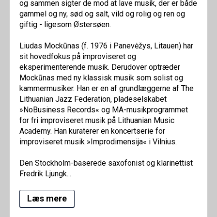
og sammen sigter de mod at lave musik, der er både
gammel og ny, sød og salt, vild og rolig og ren og
giftig - ligesom Østersøen.
Liudas Mockūnas (f. 1976 i Panevėžys, Litauen) har
sit hovedfokus på improviseret og
eksperimenterende musik. Derudover optræder
Mockūnas med ny klassisk musik som solist og
kammermusiker. Han er en af grundlæggerne af The
Lithuanian Jazz Federation, pladeselskabet
»NoBusiness Records« og MA-musikprogrammet
for fri improviseret musik på Lithuanian Music
Academy. Han kuraterer en koncertserie for
improviseret musik »Improdimensija« i Vilnius.
Den Stockholm-baserede saxofonist og klarinettist
Fredrik Ljungk...
Læs mere