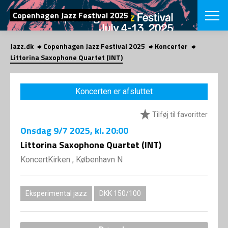
SØG
Copenhagen Jazz Festival 2025
Jazz.dk
Copenhagen Jazz Festival 2025
Koncerter
English
Littorina Saxophone Quartet (INT)
VÆLG FESTI
COPENHAGEN JAZ
Koncerten er afsluttet
PROGRAM
Koncertovers
VINTERJAZZ
Tilføj til favoritter
LOCATIONS
Temaer
Onsdag
9/7 2025
, kl. 20:00
Venues & arr
App
INFO
Littorina Saxophone Quartet (INT)
App
Presse/Bag
KoncertKirken , København N
ORGANISAT
Bidragsyder
Om fonden
Om Copenhag
NYHEDSBRE
Om bestyrel
Om Vinterjaz
Eksperimental jazz
DKK 150/100
Kontakt
SHOP
Persondatapo