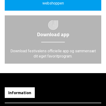
webshoppen
Download app
Download festivalens officielle app og sammensæt
dit eget favoritprogram.
Information