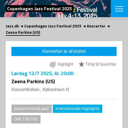
SØG
Copenhagen Jazz Festival 2025
Jazz.dk
Copenhagen Jazz Festival 2025
Koncerter
English
Zeena Parkins (US)
VÆLG FESTI
COPENHAGEN JAZ
Koncerten er afsluttet
PROGRAM
Koncertovers
VINTERJAZZ
Highlight
Tilføj til favoritter
LOCATIONS
Temaer
Lørdag
12/7 2025
, kl. 20:00
Venues & arr
App
INFO
Zeena Parkins (US)
App
Presse/Bag
KoncertKirken , København N
ORGANISAT
Bidragsyder
Om fonden
Om Copenhag
NYHEDSBRE
Om bestyrel
Om Vinterjaz
Eksperimental jazz
Internationale Highlights
Kontakt
SHOP
DKK 150/100
Persondatapo