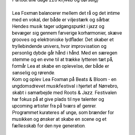
Lea Foxman balancerer mellem det rå og det intime
med en vokal, der både er viljestærk og sårbar.
Hendes musik tager udgangspunkt i jazz og
bevæger sig gennem farverige korharmonier, skæve
grooves og elektroniske lydflader. Det skaber et
tryllebindende univers, hvor improvisation og
personlig dybde går hånd i hånd. Med en særegen
stemme og en evne til at trække lytteren tæt på,
formår Lea at skabe en oplevelse, der både er
sanselig og rørende.
Kom og oplev Lea Foxman på Beats & Bloom - en
ungdomsdrevet musikfestival i hjertet af Nørrebro,
skabt i samarbejde med Roots & Jazz. Festivalen
har fokus på at give plads til nye talenter og
upcoming artister fra på tværs af genrer.
Programmet kurateres af unge, som brænder for
musikken og ønsker at skabe en scene og et
fællesskab for den nye generation.