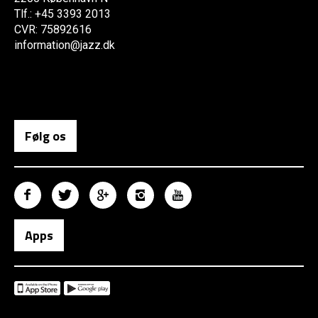
Tlf.: +45 3393 2013
CVR: 75892616
information@jazz.dk
Følg os
Apps