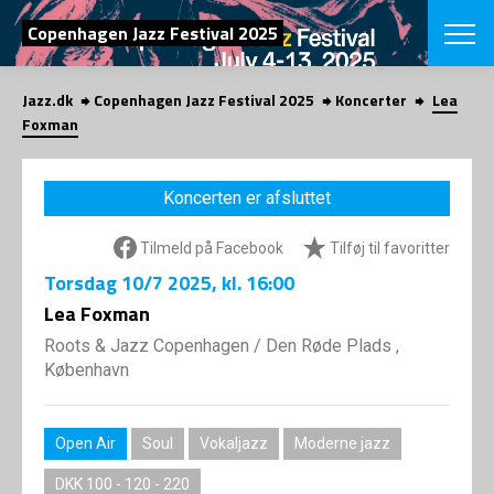
SØG
Copenhagen Jazz Festival 2025
Jazz.dk
Copenhagen Jazz Festival 2025
Koncerter
Lea
English
Foxman
VÆLG FESTI
COPENHAGEN JAZ
Koncerten er afsluttet
PROGRAM
Koncertovers
VINTERJAZZ
Tilmeld på Facebook
Tilføj til favoritter
LOCATIONS
Temaer
Torsdag
10/7 2025
, kl. 16:00
Venues & arr
App
INFO
Lea Foxman
App
Presse/Bag
Roots & Jazz Copenhagen
/
Den Røde Plads ,
ORGANISAT
Bidragsyder
København
Om fonden
Om Copenhag
NYHEDSBRE
Om bestyrel
Om Vinterjaz
Open Air
Soul
Vokaljazz
Moderne jazz
Kontakt
SHOP
Persondatapo
DKK 100 - 120 - 220