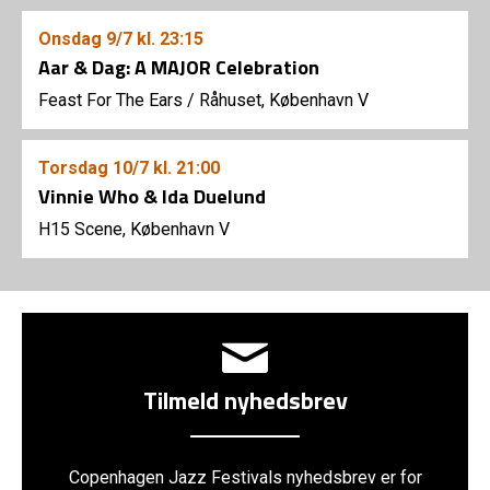
Onsdag
9/7
kl. 23:15
Aar & Dag: A MAJOR Celebration
Feast For The Ears
/
Råhuset, København V
Torsdag
10/7
kl. 21:00
Vinnie Who & Ida Duelund
H15 Scene, København V
Tilmeld nyhedsbrev
Copenhagen Jazz Festivals nyhedsbrev er for