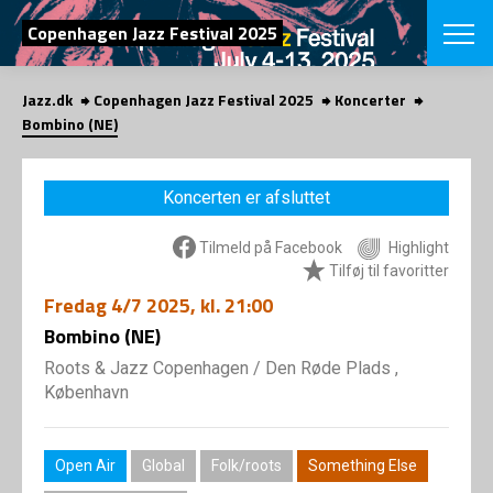
SØG
Copenhagen Jazz Festival 2025
Jazz.dk
Copenhagen Jazz Festival 2025
Koncerter
English
Bombino (NE)
VÆLG FESTI
COPENHAGEN JAZ
Koncerten er afsluttet
PROGRAM
Koncertovers
VINTERJAZZ
Tilmeld på Facebook
Highlight
LOCATIONS
Temaer
Tilføj til favoritter
Venues & arr
App
Fredag
4/7 2025
, kl. 21:00
INFO
App
Bombino (NE)
Presse/Bag
ORGANISAT
Bidragsyder
Roots & Jazz Copenhagen
/
Den Røde Plads ,
Om fonden
Om Copenhag
København
NYHEDSBRE
Om bestyrel
Om Vinterjaz
Kontakt
SHOP
Open Air
Global
Folk/roots
Something Else
Persondatapo