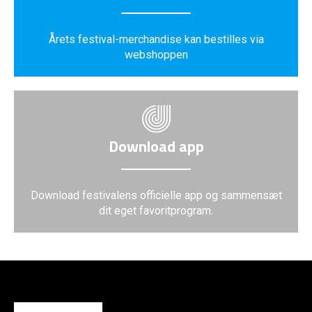
Årets festival-merchandise kan bestilles via
webshoppen
Download app
Download festivalens officielle app og sammensæt
dit eget favoritprogram.