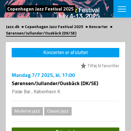
SØG
Copenhagen Jazz Festival 2025
Jazz.dk
Copenhagen Jazz Festival 2025
Koncerter
English
Sørensen/Jullander/Ousbäck (DK/SE)
VÆLG FESTI
COPENHAGEN JAZ
Koncerten er afsluttet
PROGRAM
Koncertovers
VINTERJAZZ
Tilføj til favoritter
LOCATIONS
Temaer
Mandag
7/7 2025
, kl. 17:00
Venues & arr
App
INFO
Sørensen/Jullander/Ousbäck (DK/SE)
App
Presse/Bag
Palæ Bar , København K
ORGANISAT
Bidragsyder
Om fonden
Om Copenhag
NYHEDSBRE
Om bestyrel
Om Vinterjaz
Moderne jazz
Classic jazz
Kontakt
SHOP
Persondatapo