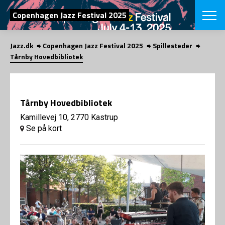
SØG
Copenhagen Jazz Festival 2025
Jazz.dk
Copenhagen Jazz Festival 2025
Spillesteder
English
Tårnby Hovedbibliotek
VÆLG FESTI
COPENHAGEN JAZ
PROGRAM
Tårnby Hovedbibliotek
Koncertovers
VINTERJAZZ
LOCATIONS
Kamillevej 10, 2770 Kastrup
Temaer
Se på kort
Venues & arr
App
INFO
App
Presse/Bag
ORGANISAT
Bidragsyder
Om fonden
Om Copenhag
NYHEDSBRE
Om bestyrel
Om Vinterjaz
Kontakt
SHOP
Persondatapo