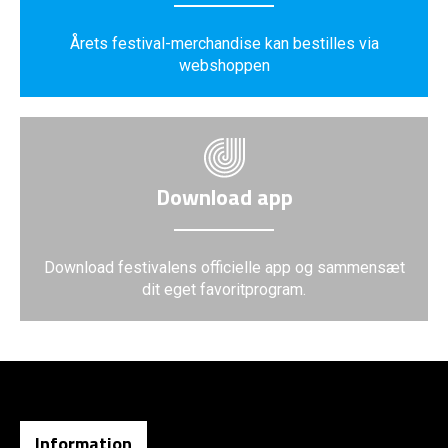
Årets festival-merchandise kan bestilles via
webshoppen
Download app
Download festivalens officielle app og sammensæt
dit eget favoritprogram.
Information