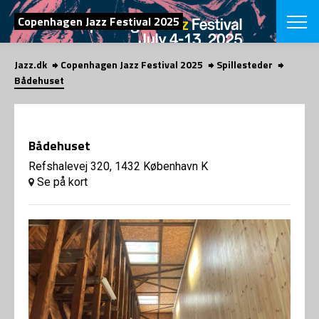
SØG
Copenhagen Jazz Festival 2025
Jazz.dk
Copenhagen Jazz Festival 2025
Spillesteder
English
Bådehuset
VÆLG FESTI
COPENHAGEN JAZ
PROGRAM
Bådehuset
Koncertovers
VINTERJAZZ
LOCATIONS
Refshalevej 320, 1432 København K
Temaer
Se på kort
Venues & arr
App
INFO
App
Presse/Bag
ORGANISAT
Bidragsyder
Om fonden
Om Copenhag
NYHEDSBRE
Om bestyrel
Om Vinterjaz
Kontakt
SHOP
Persondatapo