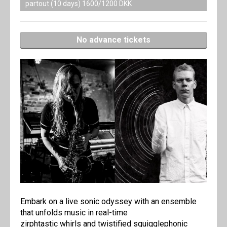
partout (10 days) 1600/1200 DKK
No advance tickets
Embark on a live sonic odyssey with an ensemble
that unfolds music in real-time
zirphtastic whirls and twistified squigglephonic