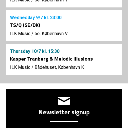
Wednesday
9/7
kl. 23:00
TS/Q (SE/DK)
ILK Music
/
5e, København V
Thursday
10/7
kl. 15:30
Kasper Tranberg & Melodic Illusions
ILK Music
/
Bådehuset, København K
Newsletter signup