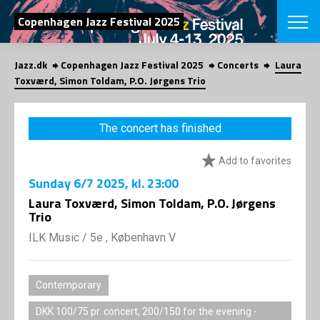
SEARCH
Copenhagen Jazz Festival 2025
Jazz.dk
Copenhagen Jazz Festival 2025
Concerts
Laura
Danish
Toxværd, Simon Toldam, P.O. Jørgens Trio
CHOOSE FES
COPENHAGEN JAZ
The concert has finished
PROGRAM
Concerts
VINTERJAZZ
Add to favorites
LOCATIONS
Themes
Sunday
6/7 2025
, kl. 23:00
Venues & or
App
INFORMATI
Laura Toxværd, Simon Toldam, P.O. Jørgens
App
Trio
About us
ORGANIZAT
Contributors
ILK Music
/
5e , København V
Press
NEWSLETTE
Contact us
Contemporary
Privacy Poli
SHOP
DKK 100/75 pr. concert, 200/150 for the evening -