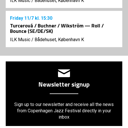
ILK Music
/
Bådehuset, København K
Friday
11/7
kl. 15:30
Turcerová / Buchner / Wikström — Roll /
Bounce (SE/DE/SK)
ILK Music
/
Bådehuset, København K
Newsletter signup
Sign up to our newsletter and receive all the news
from Copenhagen Jazz Festival directly in your
inbox