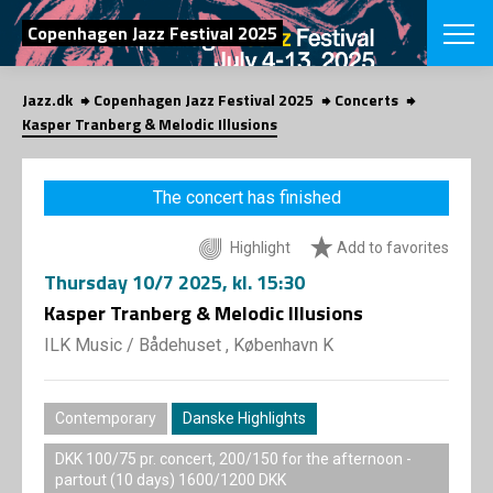
SEARCH
Copenhagen Jazz Festival 2025
Jazz.dk
Copenhagen Jazz Festival 2025
Concerts
Danish
Kasper Tranberg & Melodic Illusions
CHOOSE FES
COPENHAGEN JAZ
The concert has finished
PROGRAM
Concerts
VINTERJAZZ
Highlight
Add to favorites
LOCATIONS
Themes
Thursday
10/7 2025
, kl. 15:30
Venues & or
App
INFORMATI
Kasper Tranberg & Melodic Illusions
App
About us
ILK Music
/
Bådehuset , København K
ORGANIZAT
Contributors
Press
NEWSLETTE
Contact us
Contemporary
Danske Highlights
Privacy Poli
SHOP
DKK 100/75 pr. concert, 200/150 for the afternoon -
partout (10 days) 1600/1200 DKK