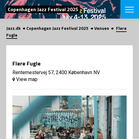
SEARCH
Copenhagen Jazz Festival 2025
Jazz.dk
Copenhagen Jazz Festival 2025
Venues
Flere
Danish
Fugle
CHOOSE FES
COPENHAGEN JAZ
PROGRAM
Flere Fugle
Concerts
VINTERJAZZ
LOCATIONS
Rentemestervej 57, 2400 København NV
Themes
View map
Venues & or
App
INFORMATI
App
About us
ORGANIZAT
Contributors
Press
NEWSLETTE
Contact us
Privacy Poli
SHOP