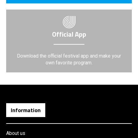
Official App
Download the official festival app and make your
own favorite program.
Information
About us