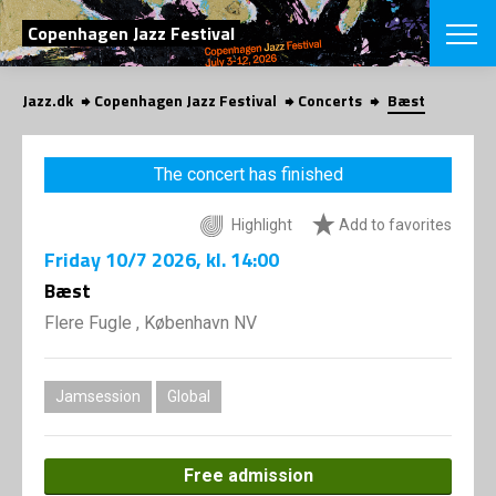
SEARCH
Copenhagen Jazz Festival
Jazz.dk
Copenhagen Jazz Festival
Concerts
Bæst
Danish
CHOOSE FES
The concert has finished
COPENHAGEN JAZ
PROGRAM
Highlight
Add to favorites
Concerts
VINTERJAZZ
LOCATIONS
Friday
10/7 2026
, kl. 14:00
Themes
Venues & or
Bæst
App
INFORMATI
App
Flere Fugle , København NV
About us
ORGANIZAT
Contributors
Press
Jamsession
Global
NEWSLETTE
Contact us
Privacy Poli
SHOP
Free admission