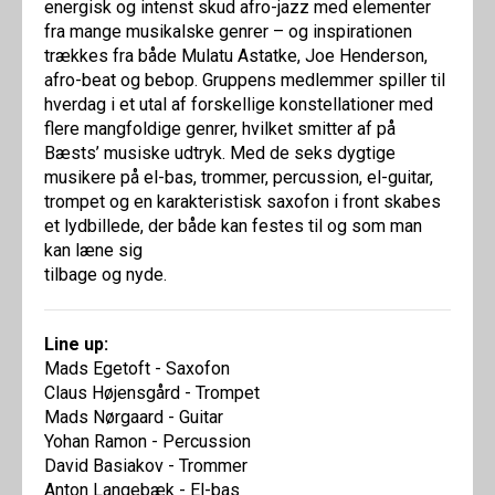
energisk og intenst skud afro-jazz med elementer
fra mange musikalske genrer – og inspirationen
trækkes fra både Mulatu Astatke, Joe Henderson,
afro-beat og bebop. Gruppens medlemmer spiller til
hverdag i et utal af forskellige konstellationer med
flere mangfoldige genrer, hvilket smitter af på
Bæsts’ musiske udtryk. Med de seks dygtige
musikere på el-bas, trommer, percussion, el-guitar,
trompet og en karakteristisk saxofon i front skabes
et lydbillede, der både kan festes til og som man
kan læne sig
tilbage og nyde.
Line up:
Mads Egetoft - Saxofon
Claus Højensgård - Trompet
Mads Nørgaard - Guitar
Yohan Ramon - Percussion
David Basiakov - Trommer
Anton Langebæk - El-bas