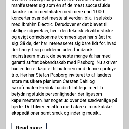
manifesteret sig som én af de mest succesfulde
danske instrumentalister med mere end 1.000
koncerter over det meste af verden, bl.a. i selskab
med Ibrahim Electric. Derudover er det blevet til
utallige udgivelser, hvor den teknisk ekvilibristiske
og evigt opfindsomme trommeslager har slået fra
sig. Så de, der har interesseret sig bare lidt for, hvad
der har rørt sig i cirklerne uden for dansk
mainstream-musik de seneste mange år, har med
garanti stiftet bekendtskab med Pasborg. Nu skriver
han endnu et kapitel til historien med denne spritnye
trio. Her har Stefan Pasborg inviteret to af landets
store musikere pianisten Carsten Dahl og
saxofonisten Fredrik Lundin til at lege med. To
betydningsfulde personligheder, der ligesom
kapelmesteren, har noget ud over det sædvanlige på
hjerte. Det bliver en aften med stærke musikalske
ekspeditioner samt smuk og inderlig musik...
Read more