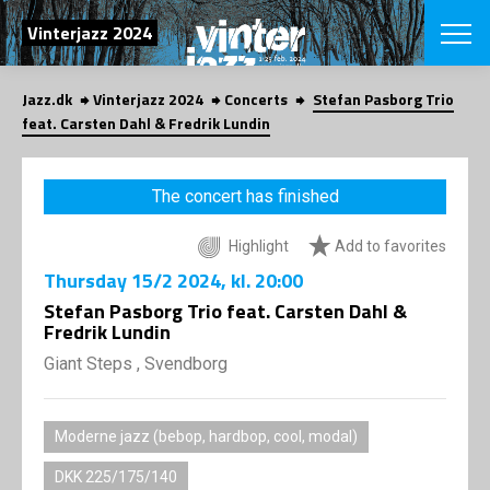
SEARCH
Vinterjazz 2024
Jazz.dk
Vinterjazz 2024
Concerts
Stefan Pasborg Trio
Danish
feat. Carsten Dahl & Fredrik Lundin
CHOOSE FES
COPENHAGEN JAZ
The concert has finished
PROGRAM
Concerts
VINTERJAZZ
Highlight
Add to favorites
LOCATIONS
Themes
Thursday
15/2 2024
, kl. 20:00
Venues & or
App
INFORMATI
Stefan Pasborg Trio feat. Carsten Dahl &
App
Fredrik Lundin
About us
ORGANIZAT
Contributors
Giant Steps , Svendborg
Contact us
NEWSLETTE
Privacy Poli
Moderne jazz (bebop, hardbop, cool, modal)
SHOP
DKK 225/175/140