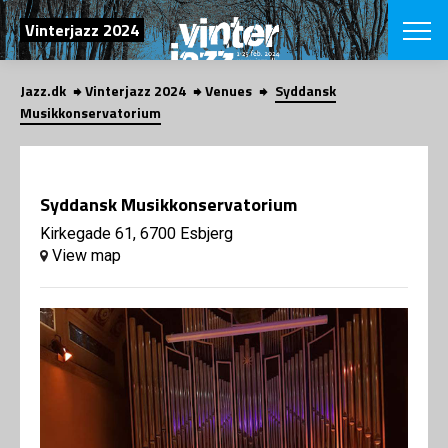
SEARCH
Vinterjazz 2024
Jazz.dk
Vinterjazz 2024
Venues
Syddansk
Danish
Musikkonservatorium
CHOOSE FES
COPENHAGEN JAZ
PROGRAM
Syddansk Musikkonservatorium
Concerts
VINTERJAZZ
LOCATIONS
Kirkegade 61, 6700 Esbjerg
Themes
View map
Venues & or
App
INFORMATI
App
About us
ORGANIZAT
Contributors
Contact us
NEWSLETTE
Privacy Poli
SHOP