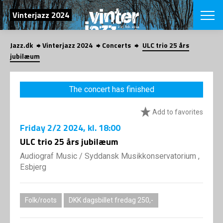
SEARCH
Vinterjazz 2024
Jazz.dk
Vinterjazz 2024
Concerts
ULC trio 25 års
Danish
jubilæum
CHOOSE FES
COPENHAGEN JAZ
The concert has finished
PROGRAM
Concerts
VINTERJAZZ
Add to favorites
LOCATIONS
Themes
Friday
2/2 2024
, kl. 18:00
Venues & or
App
INFORMATI
ULC trio 25 års jubilæum
App
About us
Audiograf Music
/
Syddansk Musikkonservatorium ,
ORGANIZAT
Contributors
Esbjerg
Contact us
NEWSLETTE
Privacy Poli
Folk/roots
DKK dagsbillet fredag 250,-
SHOP