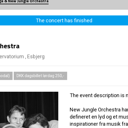
ge & New Jungle Orchestra
The concert has finished
chestra
rvatorium , Esbjerg
modal)
DKK dagsbillet lørdag 250,-
The event description is n
New Jungle Orchestra har 
defineret en lyd og et mu
inspirationer fra musik fra 