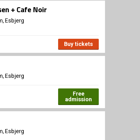
sen + Cafe Noir
, Esbjerg
Buy tickets
, Esbjerg
Free
admission
, Esbjerg