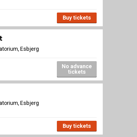
Buy tickets
t
torium, Esbjerg
No advance
tickets
torium, Esbjerg
Buy tickets