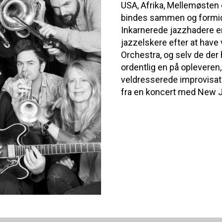
USA, Afrika, Mellemøsten o
bindes sammen og formidle
Inkarnerede jazzhadere er
jazzelskere efter at hav
Orchestra, og selv de der 
ordentlig en på opleveren,
veldresserede improvisator
fra en koncert med New J