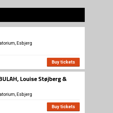
torium, Esbjerg
Buy tickets
EBULAH, Louise Støjberg &
torium, Esbjerg
Buy tickets