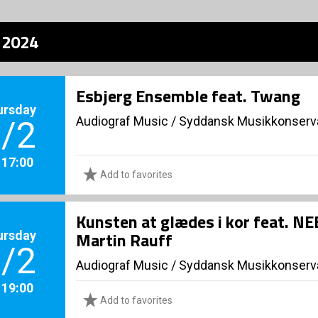
z 2024
Esbjerg Ensemble feat. Twang
ursday
Audiograf Music
/
Syddansk Musikkonserva
/2
. 17:00
Add to favorites
Kunsten at glædes i kor feat. N
ursday
Martin Rauff
/2
Audiograf Music
/
Syddansk Musikkonserva
. 19:00
Add to favorites