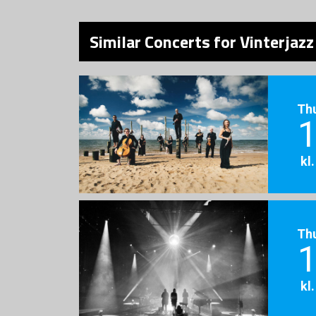
Similar Concerts for Vinterjaz
Th
1
kl
Th
1
kl