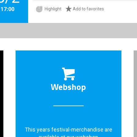
. 17:00
Highlight
Add to favorites
Webshop
This years festival-merchandise are