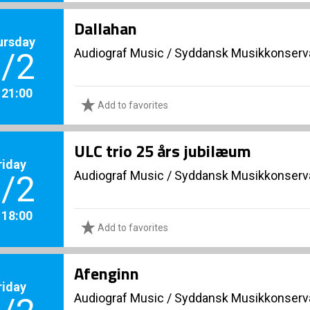
Dallahan
ursday
Audiograf Music
/
Syddansk Musikkonserva
/2
. 21:00
Add to favorites
ULC trio 25 års jubilæum
riday
Audiograf Music
/
Syddansk Musikkonserva
/2
. 18:00
Add to favorites
Afenginn
riday
Audiograf Music
/
Syddansk Musikkonserva