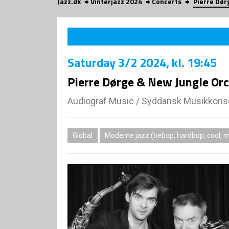
Jazz.dk
Vinterjazz 2024
Concerts
Pierre Dør
Saturday
3/2 2024
, kl. 19:45
Pierre Dørge & New Jungle Or
Audiograf Music
/
Syddansk Musikkonse
Global
Moderne jazz (bebop, hardbop, cool, 