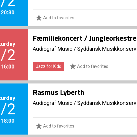
/2
. 20:30
Add to favorites
Fæmiliekoncert / Jungleorkestre
turday
Audiograf Music
/
Syddansk Musikkonserva
/2
. 16:00
Jazz for Kids
Add to favorites
Rasmus Lyberth
turday
Audiograf Music
/
Syddansk Musikkonserva
/2
. 18:00
Add to favorites