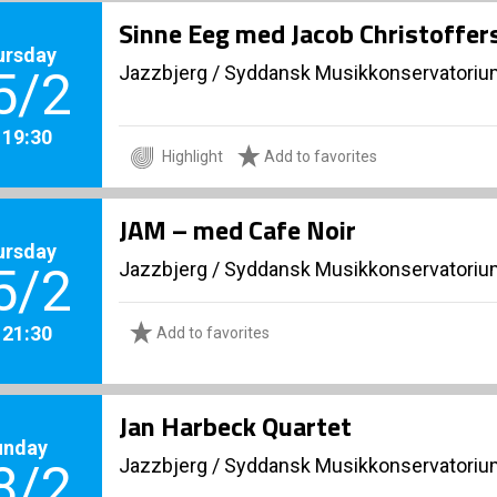
Sinne Eeg med Jacob Christoffer
ursday
Jazzbjerg
/
Syddansk Musikkonservatorium
5/2
. 19:30
Highlight
Add to favorites
JAM – med Cafe Noir
ursday
Jazzbjerg
/
Syddansk Musikkonservatorium
5/2
. 21:30
Add to favorites
Jan Harbeck Quartet
unday
Jazzbjerg
/
Syddansk Musikkonservatorium
8/2