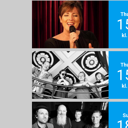
Th
1
kl
Th
1
kl
S
1