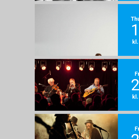
Th
1
kl
F
2
kl
F