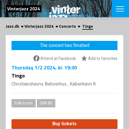
SEARCH
Vinterjazz 2024
Jazz.dk
Vinterjazz 2024
Concerts
Tingo
Danish
CHOOSE FES
The concert has finished
COPENHAGEN JAZ
PROGRAM
Attend at Facebook
Add to favorites
Concerts
VINTERJAZZ
LOCATIONS
Thursday
1/2 2024
, kl. 19:30
Themes
Venues & or
Tingo
App
INFORMATI
App
Christianshavns Beboerhus , København K
About us
ORGANIZAT
Contributors
Contact us
Folk/roots
DKK 80
NEWSLETTE
Privacy Poli
SHOP
Buy tickets