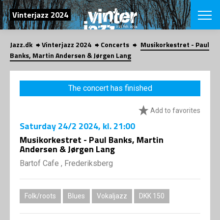
SEARCH
Vinterjazz 2024
Jazz.dk
Vinterjazz 2024
Concerts
Musikorkestret - Paul
Danish
Banks, Martin Andersen & Jørgen Lang
CHOOSE FES
COPENHAGEN JAZ
The concert has finished
PROGRAM
Concerts
VINTERJAZZ
Add to favorites
LOCATIONS
Themes
Saturday
24/2 2024
, kl. 21:00
Venues & or
App
INFORMATI
Musikorkestret - Paul Banks, Martin
App
Andersen & Jørgen Lang
About us
ORGANIZAT
Contributors
Bartof Cafe , Frederiksberg
Contact us
NEWSLETTE
Privacy Poli
Folk/roots
Blues
Vokaljazz
DKK 150
SHOP