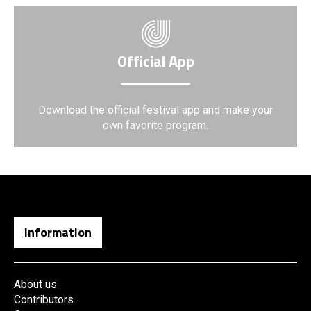
Official App
Download the official festival app and make your
own favorite program.
Information
About us
Contributors