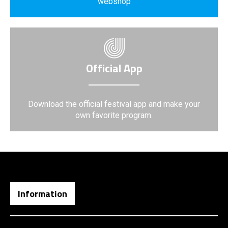
webshop
Official App
Download the official festival app and make your
own favorite program.
Information