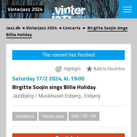
SEARCH
Vinterjazz 2024
Jazz.dk
Vinterjazz 2024
Concerts
Birgitte Soojin sings
Danish
Billie Holiday
CHOOSE FES
COPENHAGEN JAZ
The concert has finished
PROGRAM
Concerts
VINTERJAZZ
Highlight
Add to favorites
LOCATIONS
Themes
Saturday
17/2 2024
, kl. 19:00
Venues & or
App
INFORMATI
Birgitte Soojin sings Billie Holiday
App
About us
Jazzbjerg
/
Musikhuset Esbjerg , Esbjerg
ORGANIZAT
Contributors
Contact us
NEWSLETTE
Privacy Poli
Vokaljazz
Classic jazz
DKK 130-190
SHOP