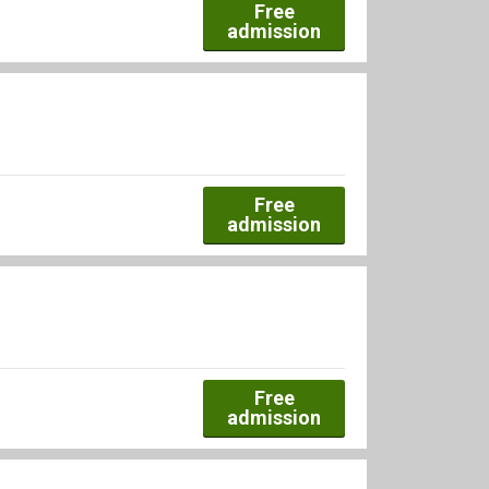
Free
admission
Free
admission
Free
admission