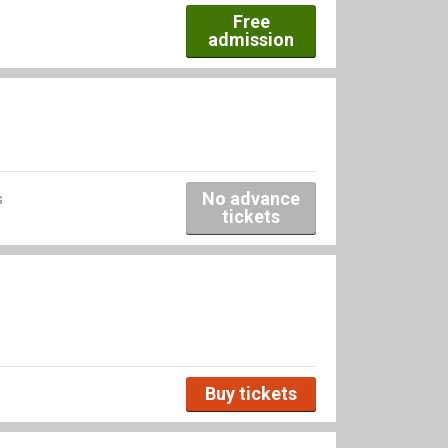
Free
admission
No advance
s
tickets
Buy tickets