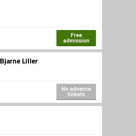
Free
admission
Bjarne Liller
No advance
tickets