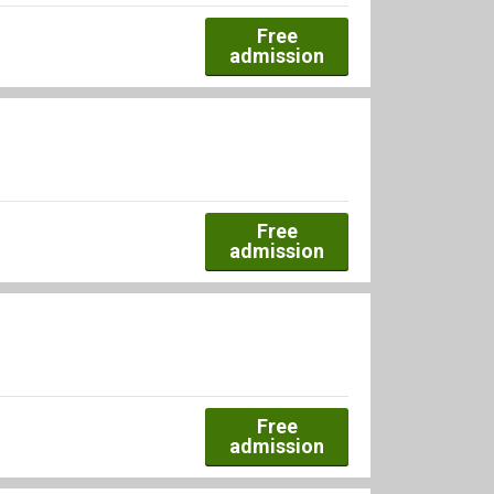
Free
admission
Free
admission
Free
admission