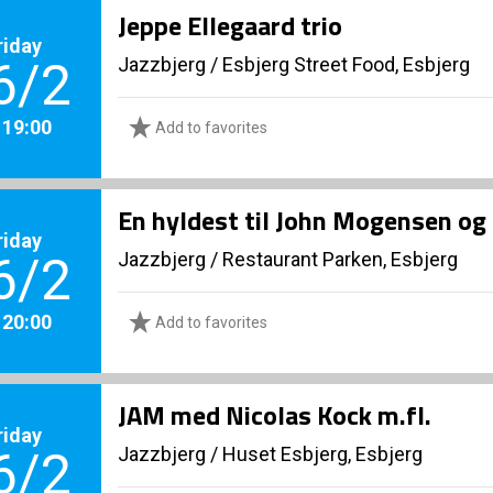
Jeppe Ellegaard trio
riday
Jazzbjerg
/
Esbjerg Street Food, Esbjerg
6/2
. 19:00
Add to favorites
En hyldest til John Mogensen og 
riday
Jazzbjerg
/
Restaurant Parken, Esbjerg
6/2
. 20:00
Add to favorites
JAM med Nicolas Kock m.fl.
riday
Jazzbjerg
/
Huset Esbjerg, Esbjerg
6/2