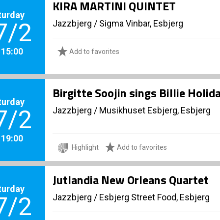
KIRA MARTINI QUINTET
turday
Jazzbjerg
/
Sigma Vinbar, Esbjerg
7/2
. 15:00
Add to favorites
Birgitte Soojin sings Billie Holid
turday
Jazzbjerg
/
Musikhuset Esbjerg, Esbjerg
7/2
. 19:00
Highlight
Add to favorites
Jutlandia New Orleans Quartet
turday
Jazzbjerg
/
Esbjerg Street Food, Esbjerg
7/2