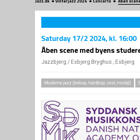
Jazz.dk
Vinterjazz 2024
Concerts
Åben scen
Saturday
17/2 2024
, kl. 16:00
Åben scene med byens studer
Jazzbjerg
/
Esbjerg Bryghus , Esbjerg
Moderne jazz (bebop, hardbop, cool, modal)