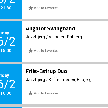
. 21:30
Add to favorites
Aligator Swingband
riday
Jazzbjerg
/
Vinbaren, Esbjerg
6/2
. 15:00
Add to favorites
Friis-Estrup Duo
riday
Jazzbjerg
/
Kaffesmeden, Esbjerg
6/2
. 16:00
Add to favorites