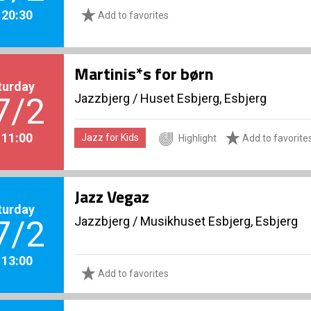
. 20:30
Add to favorites
Martinis*s for børn
turday
Jazzbjerg
/
Huset Esbjerg, Esbjerg
7/2
. 11:00
Jazz for Kids
Highlight
Add to favorite
Jazz Vegaz
turday
Jazzbjerg
/
Musikhuset Esbjerg, Esbjerg
7/2
. 13:00
Add to favorites