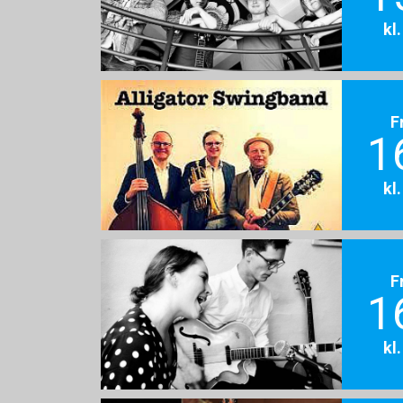
kl
F
1
kl
F
1
kl