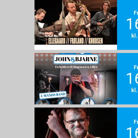
F
1
kl
F
1
kl
F
1