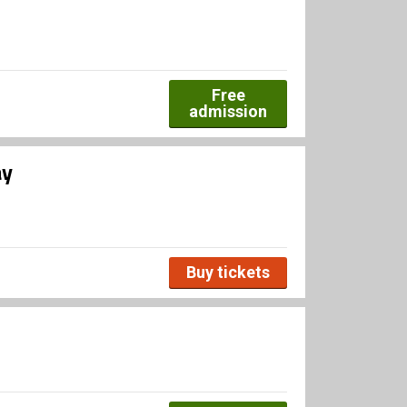
Free
admission
ay
Buy tickets