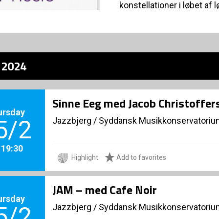
konstellationer i løbet af
z 2024
Sinne Eeg med Jacob Christoffer
ursday
Jazzbjerg
/
Syddansk Musikkonservatorium
5/2
. 19:30
Highlight
Add to favorites
JAM – med Cafe Noir
ursday
Jazzbjerg
/
Syddansk Musikkonservatorium
5/2