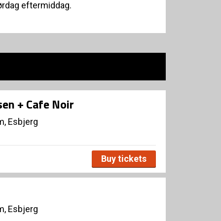
 lørdag eftermiddag.
sen + Cafe Noir
, Esbjerg
Buy tickets
, Esbjerg