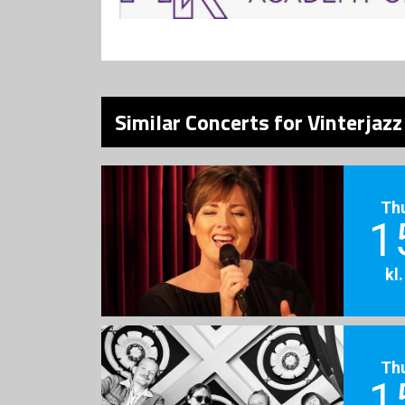
Similar Concerts for Vinterjaz
Th
1
kl
Th
1