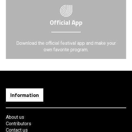
Official App
Download the official festival app and make your
own favorite program.
Information
About us
Contributors
Contact us