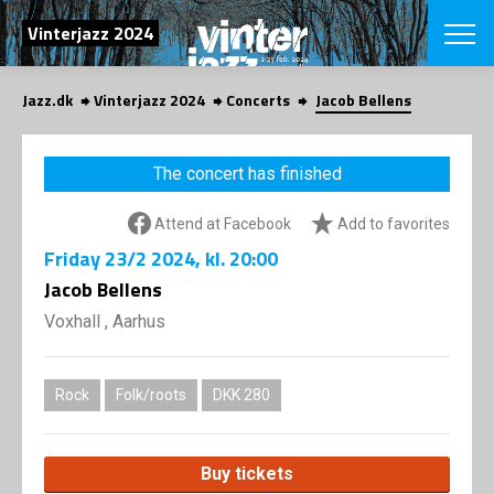
SEARCH
Vinterjazz 2024
Jazz.dk
Vinterjazz 2024
Concerts
Jacob Bellens
Danish
CHOOSE FES
The concert has finished
COPENHAGEN JAZ
PROGRAM
Attend at Facebook
Add to favorites
Concerts
VINTERJAZZ
LOCATIONS
Friday
23/2 2024
, kl. 20:00
Themes
Venues & or
Jacob Bellens
App
INFORMATI
App
Voxhall , Aarhus
About us
ORGANIZAT
Contributors
Contact us
Rock
Folk/roots
DKK 280
NEWSLETTE
Privacy Poli
SHOP
Buy tickets