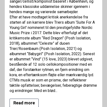
sanger/cellist/komponist baseret i København, og
hendes klassiske uddannelse skinner igennem i
hendes mange og varierede samarbejder.
Efter at have modtaget kritisk anerkendelse fra
starten af sin karriere blev Triers album ‘Suite For A
Young Girl’ nomineret til den prestigefyldte Nordic
Music Prize i 2017. Dette blev efterfulgt af det
kritikerroste album “Red Dragon” (Posh Isolation,
2018), albummet “Celeste” af duoen
Trier/Rosenbaum (Posh Isolation, 2021) og
albummet “Babygirl” (Posh Isolation, 2022). Senest
er albummet “Vind” (15 love, 2023) blevet udgivet,
bestående af 12 solo cellokompositioner med en
daf, der forstærker rytmen, en fjern erindring om
kora, en eftertænksom fløjte eller mærkværdig lyd.
CTMs musik er som en prisme, der reflekterer
taktile opfattelser, bevægelser, feberagtige drømme
og erindringer. Med en blød...
Read more