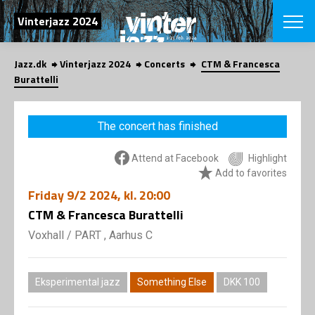
SEARCH
Vinterjazz 2024
Jazz.dk
Vinterjazz 2024
Concerts
CTM & Francesca
Danish
Burattelli
CHOOSE FES
COPENHAGEN JAZ
The concert has finished
PROGRAM
Concerts
VINTERJAZZ
Attend at Facebook
Highlight
LOCATIONS
Themes
Add to favorites
Venues & or
App
Friday
9/2 2024
, kl. 20:00
INFORMATI
App
CTM & Francesca Burattelli
About us
ORGANIZAT
Contributors
Voxhall
/
PART , Aarhus C
Contact us
NEWSLETTE
Privacy Poli
Eksperimental jazz
Something Else
DKK 100
SHOP