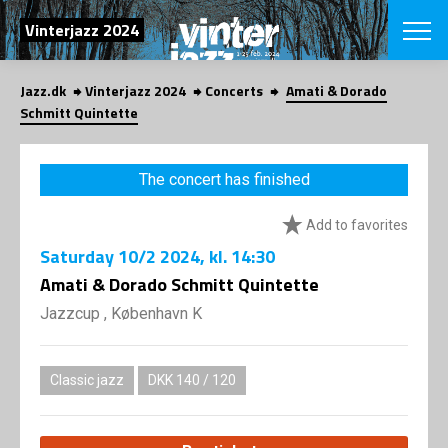
SEARCH
Vinterjazz 2024
Jazz.dk
Vinterjazz 2024
Concerts
Amati & Dorado
Danish
Schmitt Quintette
CHOOSE FES
COPENHAGEN JAZ
The concert has finished
PROGRAM
Concerts
VINTERJAZZ
Add to favorites
LOCATIONS
Themes
Saturday
10/2 2024
, kl. 14:30
Venues & or
App
INFORMATI
Amati & Dorado Schmitt Quintette
App
About us
Jazzcup , København K
ORGANIZAT
Contributors
Contact us
NEWSLETTE
Privacy Poli
Classic jazz
DKK 140 / 120
SHOP