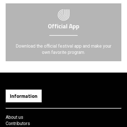
Official App
Download the official festival app and make your
own favorite program.
Information
About us
Contributors