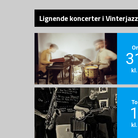
Lignende koncerter i Vinterjaz
O
3
kl
To
1
kl