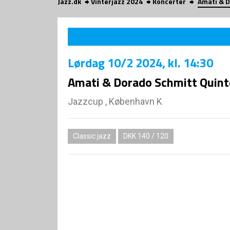
Jazz.dk
Vinterjazz 2024
Koncerter
Amati & D
Lørdag
10/2 2024
, kl. 14:30
Amati & Dorado Schmitt Quint
Jazzcup , København K
Classic jazz
DKK 140 / 120