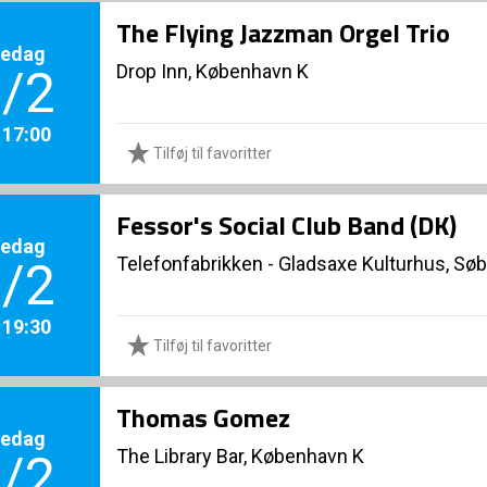
The Flying Jazzman Orgel Trio
redag
Drop Inn, København K
/2
. 17:00
Tilføj til favoritter
Fessor's Social Club Band (DK)
redag
Telefonfabrikken - Gladsaxe Kulturhus, Sø
/2
. 19:30
Tilføj til favoritter
Thomas Gomez
redag
The Library Bar, København K
/2