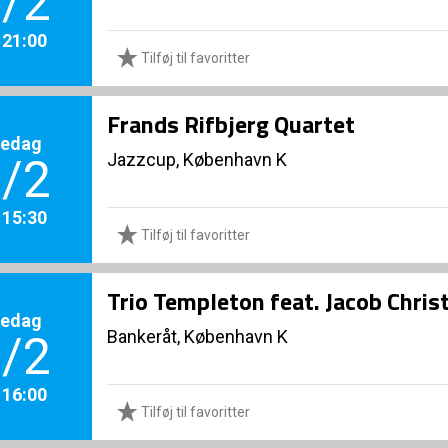
/2
. 21:00
Tilføj til favoritter
Frands Rifbjerg Quartet
redag
Jazzcup, København K
/2
. 15:30
Tilføj til favoritter
Trio Templeton feat. Jacob Chri
redag
Bankeråt, København K
/2
. 16:00
Tilføj til favoritter