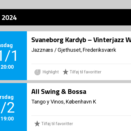
z 2024
Svaneborg Kardyb – Vinterjazz 
nsdag
Jazznæs
/
Gjethuset, Frederiksværk
1/1
. 20:00
Highlight
Tilføj til favoritter
All Swing & Bossa
rsdag
Tango y Vinos, København K
/2
. 19:00
Tilføj til favoritter