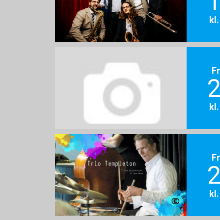
1
kl
F
2
kl
F
2
kl