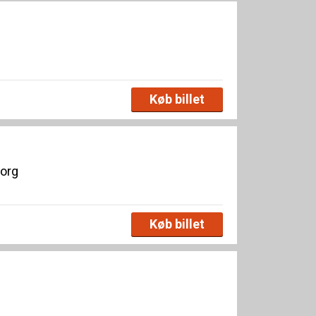
Køb billet
borg
Køb billet