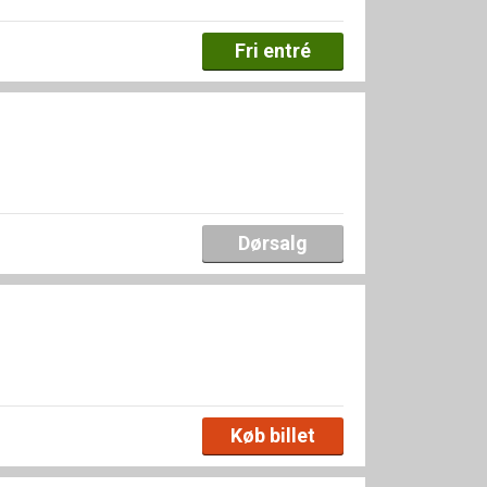
Fri entré
Dørsalg
Køb billet