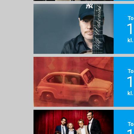
To
1
kl
To
1
kl
To