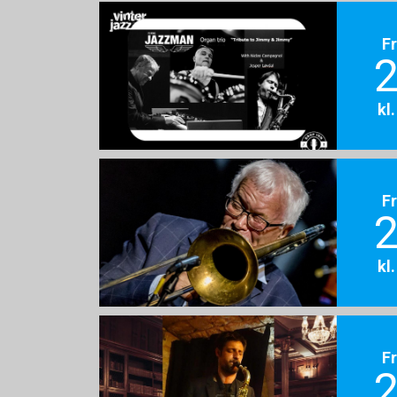
F
2
kl
F
2
kl
F
2