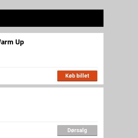
Warm Up
Køb billet
Dørsalg