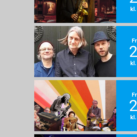
kl
F
2
kl
F
2
kl