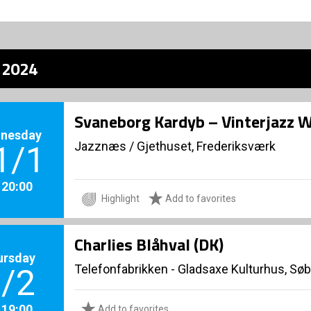
z 2024
Svaneborg Kardyb – Vinterjazz 
nesday
Jazznæs
/
Gjethuset, Frederiksværk
1/1
. 20:00
Highlight
Add to favorites
Charlies Blåhval (DK)
ursday
Telefonfabrikken - Gladsaxe Kulturhus, Sø
/2
. 19:00
Add to favorites