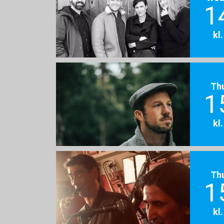
1
kl
Th
1
kl
Th
1
kl