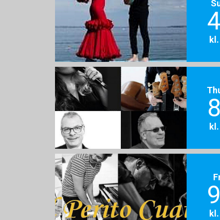
S
4
kl
Th
8
kl
F
9
kl