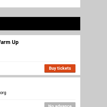
Warm Up
Buy tickets
borg
No advance