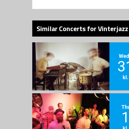
Similar Concerts for Vinterjaz
Wed
3
kl
Th
1
kl