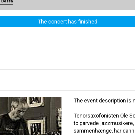
& Bossa
The concert has finished
The event description is n
Tenorsaxofonisten Ole Sc
to garvede jazzmusikere, 
sammenhænge, har danne