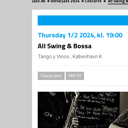
Jazz.dk
Vinterjazz 2024
Concerts
All Swing 
Thursday
1/2 2024
, kl. 19:00
All Swing & Bossa
Tango y Vinos , København K
Classic jazz
DKK 50