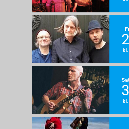
F
2
kl
Sa
3
kl