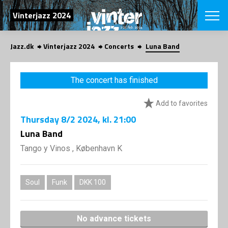
SEARCH
Vinterjazz 2024
Jazz.dk
Vinterjazz 2024
Concerts
Luna Band
Danish
CHOOSE FES
The concert has finished
COPENHAGEN JAZ
PROGRAM
Add to favorites
Concerts
VINTERJAZZ
LOCATIONS
Thursday
8/2 2024
, kl. 21:00
Themes
Venues & or
Luna Band
App
INFORMATI
App
Tango y Vinos , København K
About us
ORGANIZAT
Contributors
Contact us
Soul
Funk
DKK 100
NEWSLETTE
Privacy Poli
SHOP
No advance tickets