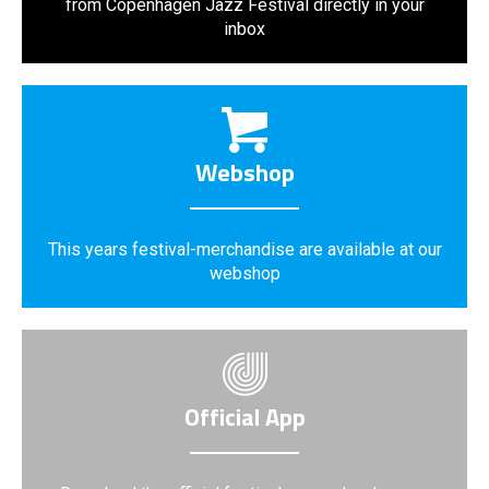
from Copenhagen Jazz Festival directly in your
inbox
Webshop
This years festival-merchandise are available at our
webshop
Official App