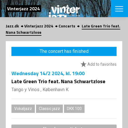
SEARCH
Vinterjazz 2024
Jazz.dk
Vinterjazz 2024
Concerts
Late Green Trio feat.
Danish
Nana Schwartzlose
CHOOSE FES
COPENHAGEN JAZ
The concert has finished
PROGRAM
Concerts
VINTERJAZZ
Add to favorites
LOCATIONS
Themes
Wednesday
14/2 2024
, kl. 19:00
Venues & or
App
INFORMATI
Late Green Trio feat. Nana Schwartzlose
App
About us
Tango y Vinos , København K
ORGANIZAT
Contributors
Contact us
NEWSLETTE
Privacy Poli
Vokaljazz
Classic jazz
DKK 100
SHOP