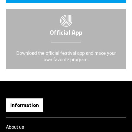
Official App
Download the official festival app and make your
own favorite program.
Information
About us