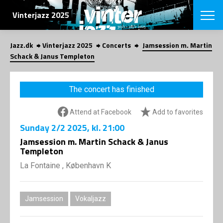
SEARCH
Vinterjazz 2025
Jazz.dk
Vinterjazz 2025
Concerts
Jamsession m. Martin
Danish
Schack & Janus Templeton
CHOOSE FES
COPENHAGEN JAZ
The concert has finished
PROGRAM
Concerts
VINTERJAZZ
Attend at Facebook
Add to favorites
LOCATIONS
Themes
Sunday
2/2 2025
, kl. 21:00
Venues & or
App
INFORMATI
Jamsession m. Martin Schack & Janus
App
Templeton
About us
ORGANIZAT
Contributors
La Fontaine , København K
Contact us
NEWSLETTE
Privacy Poli
Jamsession
Vokaljazz
SHOP