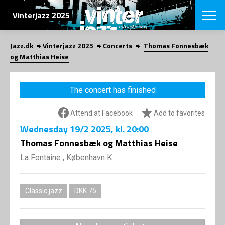
SEARCH
Vinterjazz 2025
Jazz.dk
Vinterjazz 2025
Concerts
Thomas Fonnesbæk
Danish
og Matthias Heise
CHOOSE FES
COPENHAGEN JAZ
The concert has finished
PROGRAM
Concerts
VINTERJAZZ
Attend at Facebook
Add to favorites
LOCATIONS
Themes
Wednesday
19/2 2025
, kl. 20:00
Venues & or
App
INFORMATI
Thomas Fonnesbæk og Matthias Heise
App
About us
La Fontaine , København K
ORGANIZAT
Contributors
Contact us
NEWSLETTE
Privacy Poli
Classic jazz
DKK 75
SHOP