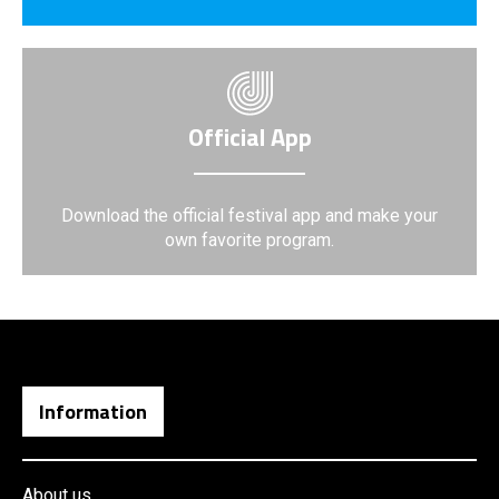
Official App
Download the official festival app and make your
own favorite program.
Information
About us