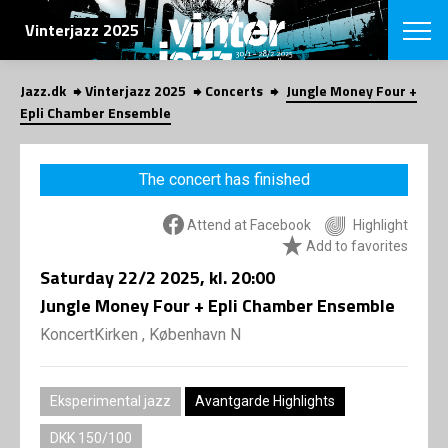
SEARCH
Vinterjazz 2025
Jazz.dk
Vinterjazz 2025
Concerts
Jungle Money Four +
Danish
Epli Chamber Ensemble
CHOOSE FES
COPENHAGEN JAZ
The concert has finished
PROGRAM
Concerts
VINTERJAZZ
Attend at Facebook
Highlight
LOCATIONS
Themes
Add to favorites
Venues & or
App
Saturday
22/2 2025
, kl. 20:00
INFORMATI
App
Jungle Money Four + Epli Chamber Ensemble
About us
ORGANIZAT
Contributors
KoncertKirken , København N
Contact us
NEWSLETTE
Privacy Poli
Eksperimental jazz
Avantgarde Highlights
SHOP
DKK 150/100