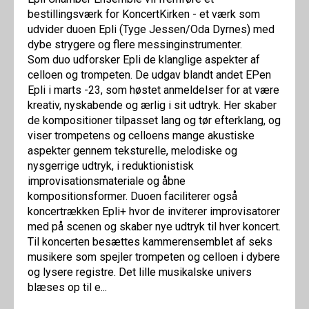
bestillingsværk for KoncertKirken - et værk som
udvider duoen Epli (Tyge Jessen/Oda Dyrnes) med
dybe strygere og flere messinginstrumenter.
Som duo udforsker Epli de klanglige aspekter af
celloen og trompeten. De udgav blandt andet EPen
Epli i marts -23, som høstet anmeldelser for at være
kreativ, nyskabende og ærlig i sit udtryk. Her skaber
de kompositioner tilpasset lang og tør efterklang, og
viser trompetens og celloens mange akustiske
aspekter gennem teksturelle, melodiske og
nysgerrige udtryk, i reduktionistisk
improvisationsmateriale og åbne
kompositionsformer. Duoen faciliterer også
koncertrækken Epli+ hvor de inviterer improvisatorer
med på scenen og skaber nye udtryk til hver koncert.
Til koncerten besættes kammerensemblet af seks
musikere som spejler trompeten og celloen i dybere
og lysere registre. Det lille musikalske univers
blæses op til e...