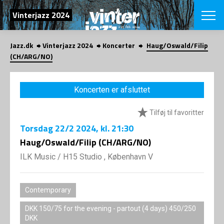
SØG
Vinterjazz 2024
Jazz.dk
Vinterjazz 2024
Koncerter
Haug/Oswald/Filip
English
(CH/ARG/NO)
VÆLG FESTI
COPENHAGEN JAZ
Koncerten er afsluttet
PROGRAM
Koncertovers
VINTERJAZZ
Tilføj til favoritter
LOCATIONS
Temaer
Torsdag
22/2 2024
, kl. 21:30
Venues & arr
App
INFO
Haug/Oswald/Filip (CH/ARG/NO)
App
Presse/Bag
ILK Music
/
H15 Studio , København V
ORGANISAT
Bidragsyder
Om fonden
Om Copenhag
NYHEDSBRE
Om bestyrel
Om Vinterjaz
Contemporary
Kontakt
SHOP
DKK 150/75 for the evening - partout (4 days) 450/250
Persondatapo
DKK