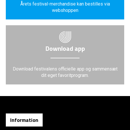
Årets festival-merchandise kan bestilles via
webshoppen
Download app
Download festivalens officielle app og sammensæt
dit eget favoritprogram.
Information