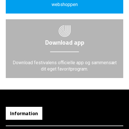
webshoppen
Download app
Download festivalens officielle app og sammensæt
dit eget favoritprogram.
Information