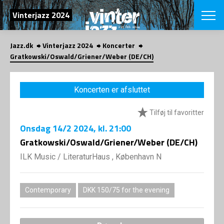
SØG
Vinterjazz 2024
Jazz.dk
Vinterjazz 2024
Koncerter
English
Gratkowski/Oswald/Griener/Weber (DE/CH)
VÆLG FESTI
COPENHAGEN JAZ
Koncerten er afsluttet
PROGRAM
Koncertovers
VINTERJAZZ
Tilføj til favoritter
LOCATIONS
Temaer
Onsdag
14/2 2024
, kl. 21:00
Venues & arr
App
INFO
Gratkowski/Oswald/Griener/Weber (DE/CH)
App
Presse/Bag
ILK Music
/
LiteraturHaus , København N
ORGANISAT
Bidragsyder
Om fonden
Om Copenhag
NYHEDSBRE
Om bestyrel
Om Vinterjaz
Contemporary
DKK 150/75 for the evening
Kontakt
SHOP
Persondatapo