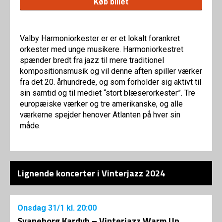
Køb billet
Valby Harmoniorkester er er et lokalt forankret
orkester med unge musikere. Harmoniorkestret
spænder bredt fra jazz til mere traditionel
kompositionsmusik og vil denne aften spiller værker
fra det 20. århundrede, og som forholder sig aktivt til
sin samtid og til mediet “stort blæserorkester”. Tre
europæiske værker og tre amerikanske, og alle
værkerne spejder henover Atlanten på hver sin
måde.
Lignende koncerter i Vinterjazz 2024
Onsdag
31/1
kl. 20:00
Svaneborg Kardyb – Vinterjazz Warm Up