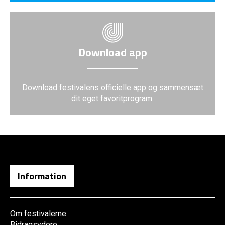
Download app
Download festivalens officielle app og sammensæt
dit eget favoritprogram.
Information
Om festivalerne
Bidragsydere