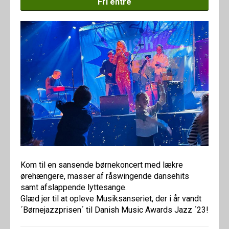
Fri entré
Kom til en sansende børnekoncert med lækre
ørehængere, masser af råswingende dansehits
samt afslappende lyttesange.
Glæd jer til at opleve Musiksanseriet, der i år vandt
´Børnejazzprisen´ til Danish Music Awards Jazz ´23!