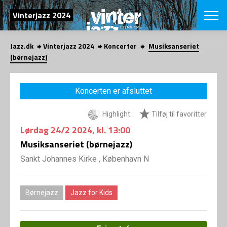
SØG
Vinterjazz 2024
Jazz.dk
Vinterjazz 2024
Koncerter
Musiksanseriet
English
(børnejazz)
VÆLG FESTI
COPENHAGEN JAZ
Koncerten er afsluttet
PROGRAM
Koncertovers
VINTERJAZZ
Highlight
Tilføj til favoritter
LOCATIONS
Temaer
Lørdag
24/2 2024
, kl. 13:00
Venues & arr
App
INFO
Musiksanseriet (børnejazz)
App
Presse/Bag
Sankt Johannes Kirke , København N
ORGANISAT
Bidragsyder
Om fonden
Om Copenhag
NYHEDSBRE
Om bestyrel
Om Vinterjaz
Børnejazz
Jazz for Kids
Kontakt
SHOP
Persondatapo