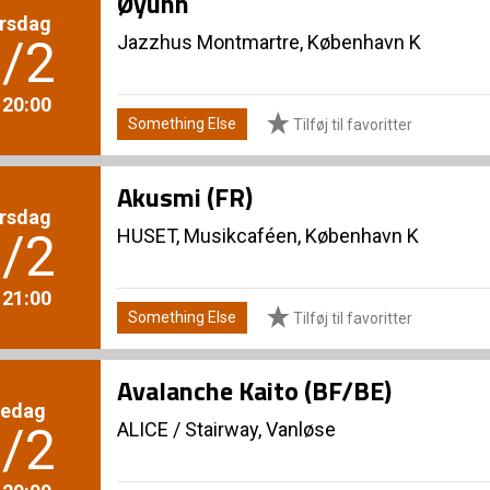
Øyunn
rsdag
Jazzhus Montmartre, København K
/2
. 20:00
Something Else
Tilføj til favoritter
Akusmi (FR)
rsdag
HUSET, Musikcaféen, København K
/2
. 21:00
Something Else
Tilføj til favoritter
Avalanche Kaito (BF/BE)
redag
ALICE
/
Stairway, Vanløse
/2