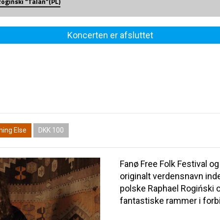
ogiński “Talàn”(PL)
Koncerten er afsluttet
ing Else
DKK 100
Fanø Free Folk Festival o
originalt verdensnavn ind
polske Raphael Rogiński 
fantastiske rammer i for