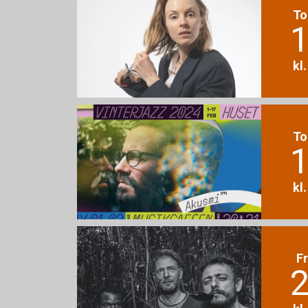
To
1
kl
To
1
kl
F
2