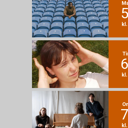
M
5
kl
Ti
6
kl
O
7
kl