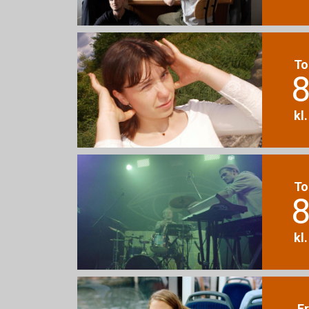
To
8
kl
To
8
kl
F