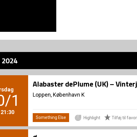
z 2024
Alabaster dePlume (UK) – Vinte
rsdag
Loppen, København K
0/1
. 21:30
Something Else
Highlight
Tilføj til favor