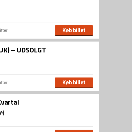
Køb billet
itter
 (UK) – UDSOLGT
Køb billet
itter
Kvartal
øj