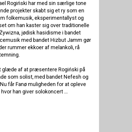
ael Rogiński har med sin særlige tone
de projekter skabt sig et ry som en
lem folkemusik, eksperimentallyst og
et om han kaster sig over traditionelle
Żywizna, jødisk hasidisme i bandet
rancemusik med bandet Hizbut Jamm gør
der rummer ekkoer af melankoli, rå
stemning.
ft glæde af at præsentere Rogiński på
Både som solist, med bandet Nefesh og
Nu får Fanø muligheden for at opleve
 hvor han giver solokoncert ...