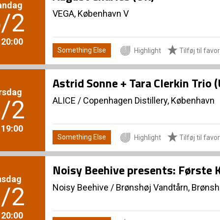
andag
VEGA, København V
/2
. 20:00
Something Else
Highlight
Tilføj til favor
Astrid Sonne + Tara Clerkin Trio
rsdag
ALICE
/
Copenhagen Distillery, København
/2
. 19:00
Something Else
Highlight
Tilføj til favor
Noisy Beehive presents: Første 
nsdag
Noisy Beehive
/
Brønshøj Vandtårn, Brønsh
/2
. 20:00