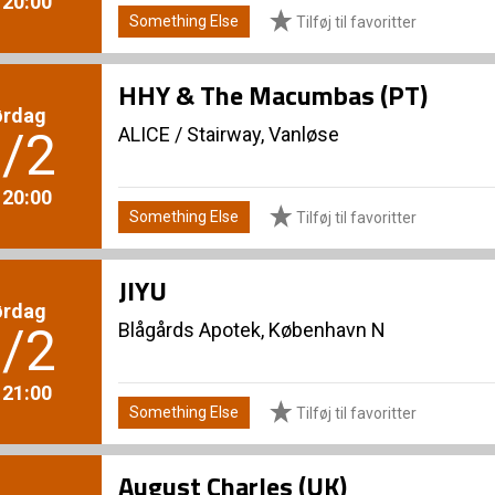
. 20:00
Something Else
Tilføj til favoritter
HHY & The Macumbas (PT)
ørdag
ALICE
/
Stairway, Vanløse
/2
. 20:00
Something Else
Tilføj til favoritter
JIYU
ørdag
Blågårds Apotek, København N
/2
. 21:00
Something Else
Tilføj til favoritter
August Charles (UK)