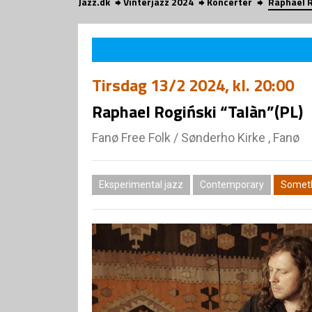
Jazz.dk
Vinterjazz 2024
Koncerter
Raphael R
Tirsdag
13/2 2024
, kl. 20:00
Raphael Rogiński “Talàn”(PL)
Fanø Free Folk
/
Sønderho Kirke , Fanø
Eksperimental jazz
Contemporary
Someth