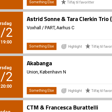
Something Else
Tilføj til favoritter
Astrid Sonne & Tara Clerkin Trio 
rsdag
Voxhall
/
PART, Aarhus C
/2
. 19:00
Something Else
Highlight
Tilføj til favor
Akabanga
rsdag
Union, København N
/2
. 20:00
Something Else
Highlight
Tilføj til favor
CTM & Francesca Burattelli
redag