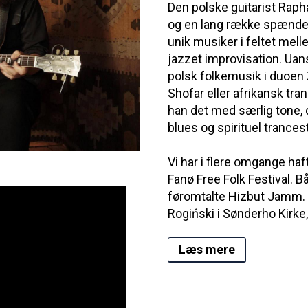
Den polske guitarist Raph
og en lang række spænden
unik musiker i feltet mel
jazzet improvisation. Uans
polsk folkemusik i duoen 
Shofar eller afrikansk t
han det med særlig tone, 
blues og spirituel trance
Vi har i flere omgange ha
Fanø Free Folk Festival. 
føromtalte Hizbut Jamm. 
Rogiński i Sønderho Kirke,
Læs mere