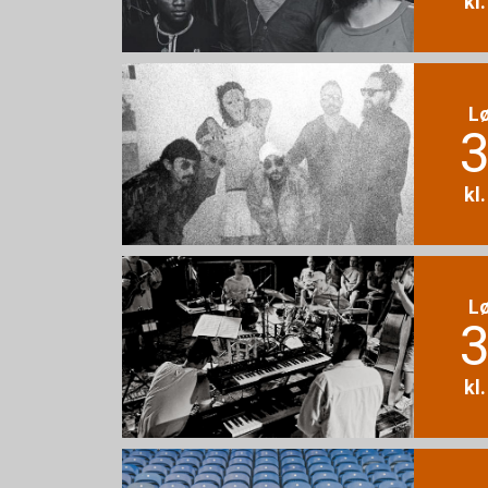
kl
L
3
kl
L
3
kl