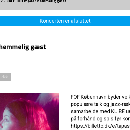
AZZ - KALEIIDO møder hemmelig gæst
Koncerten er afsluttet
r hemmelig gæst
- dkk
FOF København byder velk
populære talk og jazz-ræ
samarbejde med KU.BE unde
på forhånd og spis før ko
https://billetto.dk/e/tap