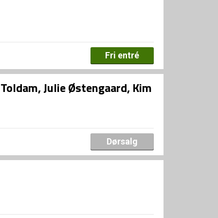
Fri entré
Toldam, Julie Østengaard, Kim
Dørsalg