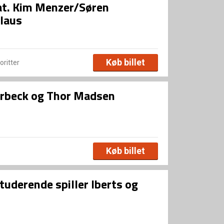
at. Kim Menzer/Søren
laus
Køb billet
voritter
rbeck og Thor Madsen
Køb billet
uderende spiller Iberts og