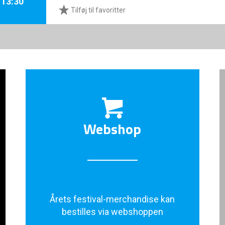
. 13:30
Tilføj til favoritter
Webshop
Årets festival-merchandise kan
bestilles via webshoppen