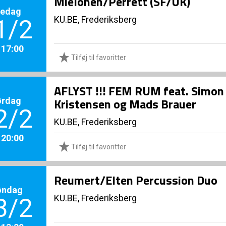
Mielonen/Perrett (SF/UK)
redag
KU.BE, Frederiksberg
1/2
. 17:00
Tilføj til favoritter
AFLYST !!! FEM RUM feat. Simon 
ørdag
Kristensen og Mads Brauer
2/2
KU.BE, Frederiksberg
. 20:00
Tilføj til favoritter
Reumert/Elten Percussion Duo
øndag
KU.BE, Frederiksberg
3/2