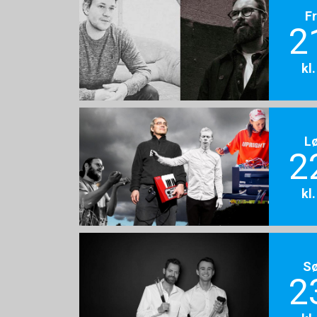
F
2
kl
L
2
kl
S
2