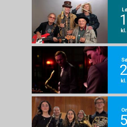
L
1
kl
S
2
kl
O
5