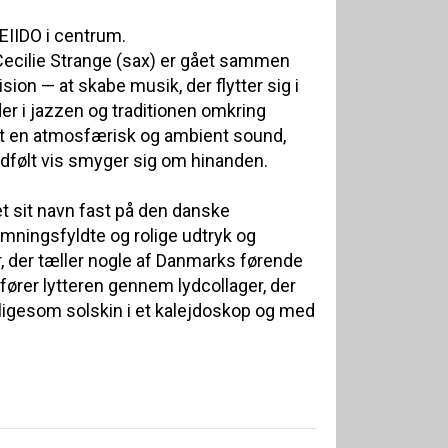
IIDO i centrum.
Cecilie Strange (sax) er gået sammen
ion — at skabe musik, der flytter sig i
er i jazzen og traditionen omkring
bt en atmosfærisk og ambient sound,
dfølt vis smyger sig om hinanden.
et sit navn fast på den danske
ningsfyldte og rolige udtryk og
, der tæller nogle af Danmarks førende
fører lytteren gennem lydcollager, der
ligesom solskin i et kalejdoskop og med