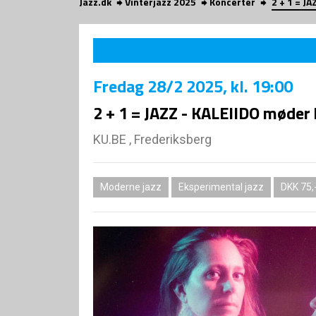
Jazz.dk
Vinterjazz 2025
Koncerter
2 + 1 = J
Fredag
28/2 2025
, kl. 19:00
2 + 1 = JAZZ - KALEIIDO møde
KU.BE , Frederiksberg
Moderne jazz
Eksperimental jazz
DKK 75,