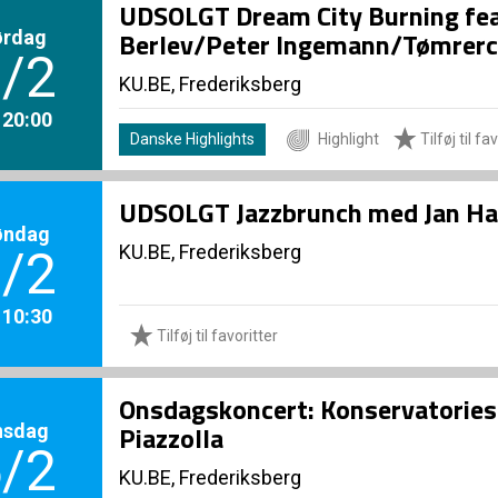
UDSOLGT Dream City Burning fe
ørdag
Berlev/Peter Ingemann/Tømrerc
/2
KU.BE, Frederiksberg
. 20:00
Danske Highlights
Highlight
Tilføj til fa
UDSOLGT Jazzbrunch med Jan Ha
øndag
KU.BE, Frederiksberg
/2
. 10:30
Tilføj til favoritter
Onsdagskoncert: Konservatoriest
nsdag
Piazzolla
/2
KU.BE, Frederiksberg