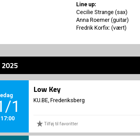
Line up:
Cecilie Strange (sax)
Anna Roemer (guitar)
Fredrik Korfix: (vært)
z 2025
Low Key
redag
KU.BE, Frederiksberg
1/1
. 17:00
Tilføj til favoritter