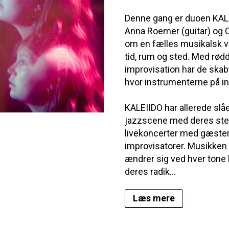
Denne gang er duoen KALE
Anna Roemer (guitar) og 
om en fælles musikalsk vis
tid, rum og sted. Med rødd
improvisation har de ska
hvor instrumenterne på in
KALEIIDO har allerede slå
jazzscene med deres stem
livekoncerter med gæster
improvisatorer. Musikken 
ændrer sig ved hver tone 
deres radik...
Læs mere