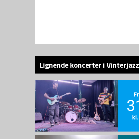
Lignende koncerter i Vinterjaz
F
3
kl