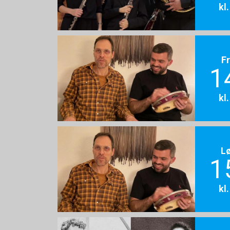
kl
F
1
kl
L
1
kl